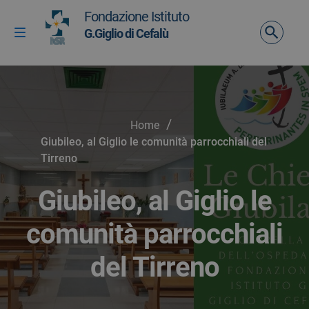
Vai ai contenuti
Fondazione Istituto
Vai al menu di navigazione
G.Giglio di Cefalù
Attiva / disattiva la navigazione
Vai al footer
/
Home
Giubileo, al Giglio le comunità parrocchiali del
Tirreno
Giubileo, al Giglio le
comunità parrocchiali
del Tirreno