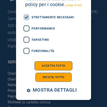
policy per i cookie.
Leggi di più
Contrada Pietrapollastra - Pisciotto 90015 Cefalù (PA)
STRETTAMENTE NECESSARI
Centralino: +39 0921 920 111
Portineria: +39 0921
920 663
PERFORMANCE
protocollo@pec.hsrgiglio.it
info@hsrgiglio.it
urp@hsrgiglio.it
TARGETING
Partita IVA: 05205490823
FUNZIONALITÀ
SERVIZI AL PAZIENTE
ACCETTA TUTTO
Orari sportelli
RIFIUTA TUTTO
Orari visite
Referti online
MOSTRA DETTAGLI
Pronto Soccorso
Percorso chirurgico live
Richiedi la cartella clinica