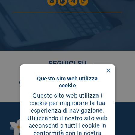
SEGUICI SU
×
Questo sito web utilizza
cookie
Questo sito web utilizza i
cookie per migliorare la tua
esperienza di navigazione.
Utilizzando il nostro sito web
Fondazione Istituto
acconsenti a tutti i cookie in
G.Giglio di Cefalù
conformità con la nostra