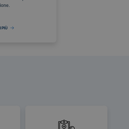
ione.
 PIÙ