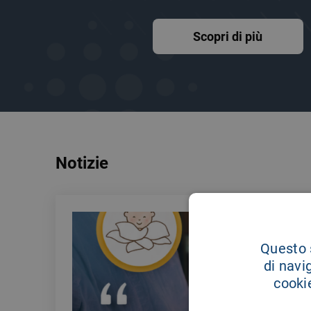
Scopri di più
Notizie
Questo s
di navi
cookie