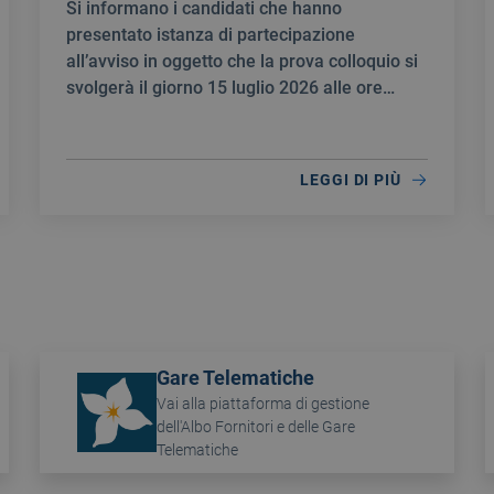
Si informano i candidati che hanno
Medico specialista in: ORTOPEDIA E
presentato istanza di partecipazione
TRAUMATOLOGIA e/o
all’avviso in oggetto che la prova colloquio si
NEUROCHIRURGIA
svolgerà il giorno 15 luglio 2026 alle ore
10:00.
LEGGI DI PIÙ
Gare Telematiche
Vai alla piattaforma di gestione
dell'Albo Fornitori e delle Gare
Telematiche