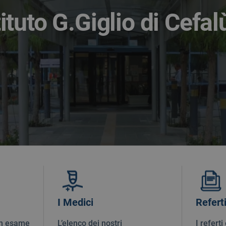
tuto G.Giglio di Cefal
I Medici
Refert
un esame
L’elenco dei nostri
I refert