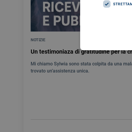
STRETTA
NOTIZIE
Un testimoniaza di gratitudine per la c
Mi chiamo Sylwia sono stata colpita da una mal
trovato un’assistenza unica.