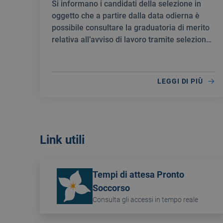
Si informano i candidati della selezione in
di individuare personale idoneo per
oggetto che a partire dalla data odierna è
la stipula di contratti a tempo
possibile consultare la graduatoria di merito
determinato quale INFERMIERE
relativa all’avviso di lavoro tramite selezione
pubblica per la creazione di una Graduatoria
di merito al fine di individuare personale
idoneo per la stipula di contratti a tempo
LEGGI DI PIÙ
determinato quale INFERMIERE.
Link utili
Tempi di attesa Pronto
Soccorso
Consulta gli accessi in tempo reale