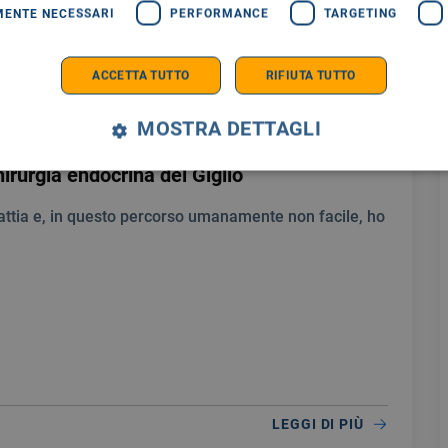
MENTE NECESSARI
PERFORMANCE
TARGETING
ACCETTA TUTTO
RIFIUTA TUTTO
MOSTRA DETTAGLI
28/07/2026
hirurgia endocrina del Giglio
attia e, in questo percorso umanamente non facile, ho
LEGGI DI PIÙ