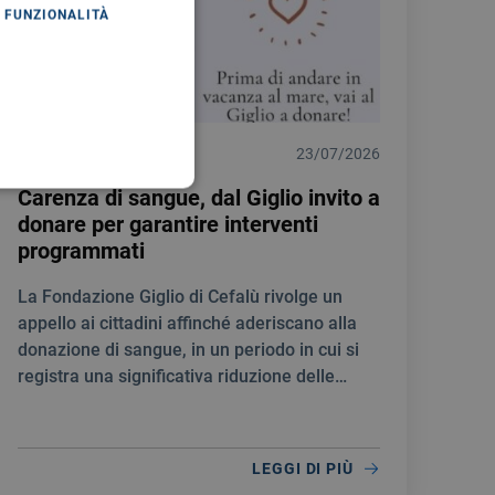
FUNZIONALITÀ
COMUNICATI STAMPA
23/07/2026
Carenza di sangue, dal Giglio invito a
donare per garantire interventi
programmati
La Fondazione Giglio di Cefalù rivolge un
appello ai cittadini affinché aderiscano alla
donazione di sangue, in un periodo in cui si
registra una significativa riduzione delle
scorte.
LEGGI DI PIÙ