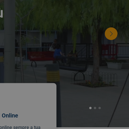
ù
i Online
i online sempre a tua