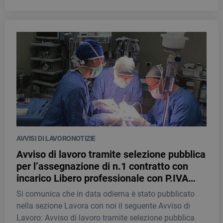
AVVISI DI LAVORO
NOTIZIE
Avviso di lavoro tramite selezione pubblica
per l’assegnazione di n.1 contratto con
incarico Libero professionale con P.IVA
quale Medico specialista in: ORTOPEDIA E
Si comunica che in data odierna è stato pubblicato
TRAUMATOLOGIA e/o NEUROCHIRURGIA
nella sezione Lavora con noi il seguente Avviso di
Lavoro: Avviso di lavoro tramite selezione pubblica