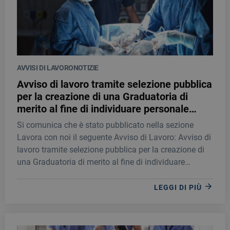
AVVISI DI LAVORO
NOTIZIE
Avviso di lavoro tramite selezione pubblica
per la creazione di una Graduatoria di
merito al fine di individuare personale
idoneo per la stipula di contratti a tempo
Si comunica che è stato pubblicato nella sezione
indeterminato quale INFERMIERE
Lavora con noi il seguente Avviso di Lavoro: Avviso di
STRUMENTISTA DI SALA OPERATORIA
lavoro tramite selezione pubblica per la creazione di
una Graduatoria di merito al fine di individuare
personale idoneo per la stipula di contratti a tempo
indeterminato quale INFERMIERE STRUMENTISTA DI
LEGGI DI PIÙ
SALA OPERATORIA È possibile accedere alla
selezione cliccando qui oppure visitando la sezione
“Lavora con noi”