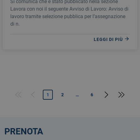
Si comunica che è stato pubblicato nella sezione
RIANIMAZIONE con expertise in Terapia
Lavora con noi il seguente Avviso di Lavoro: Avviso di
del Dolore
lavoro tramite selezione pubblica per l’assegnazione
di n.
LEGGI DI PIÙ
Pagina successiva
Last page
1
2
…
6
First page
Pagina precedente
PRENOTA