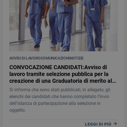
AVVISI DI LAVORO
COMUNICAZIONI
NOTIZIE
CONVOCAZIONE CANDIDATI:Avviso di
lavoro tramite selezione pubblica per la
creazione di una Graduatoria di merito al
fine di individuare personale idoneo per la
Si informa che sono stati pubblicati, in allegato, gli
stipula di contratti a tempo determinato
elenchi dei candidati che hanno completato l’invio
quale INFERMIERE
dell’istanza di partecipazione alla selezione in
oggetto.
LEGGI DI PIÙ