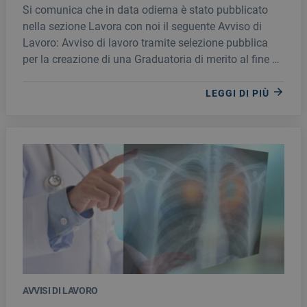
idoneo per la stipula di contratti a tempo
Si comunica che in data odierna è stato pubblicato
determinato quale INFERMIERE
nella sezione Lavora con noi il seguente Avviso di
Lavoro: Avviso di lavoro tramite selezione pubblica
per la creazione di una Graduatoria di merito al fine di
individuare personale idoneo per la stipula di contratti
a tempo determinato quale INFERMIERE È possibile
LEGGI DI PIÙ
accedere alla selezione cliccando qui oppure
visitando la sezione ‘Lavora con noi
AVVISI DI LAVORO