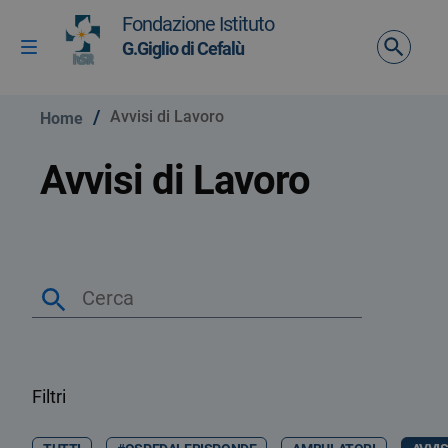
Vai ai contenuti
Fondazione Istituto
Vai al menu di navigazione
G.Giglio di Cefalù
Attiva / disattiva la navigazione
Vai al footer
/
Avvisi di Lavoro
Home
Avvisi di Lavoro
Filtri