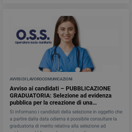
alcune inesattezze nella valutazione dei titoli, dovute
a una non corretta applicazione dei criteri previsti dal
“Regolamento delle prove”.
AVVISI DI LAVORO
COMUNICAZIONI
Avviso ai candidati – PUBBLICAZIONE
GRADUATORIA: Selezione ad evidenza
pubblica per la creazione di una
“Graduatoria” di personale idoneo quale
Si informano i candidati della selezione in oggetto che
OPERATORE SOCIO SANITARIO, da
a partire dalla data odierna è possibile consultare la
utilizzare per l’assegnazione di contratti di
graduatoria di merito relativa alla selezione ad
lavoro a “TEMPO INDETERMINATO”.Rif: