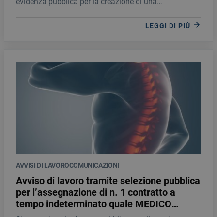
evidenza pubblica per la creazione di una
OSS.INDET-2023
“Graduatoria” di personale idoneo quale OPERATORE
SOCIO SANITARIO, da utilizzare per l’assegnazione di
LEGGI DI PIÙ
contratti di lavoro a “TEMPO INDETERMINATO”.
AVVISI DI LAVORO
COMUNICAZIONI
Avviso di lavoro tramite selezione pubblica
per l’assegnazione di n. 1 contratto a
tempo indeterminato quale MEDICO
SPECIALISTA IN ANESTESIA E