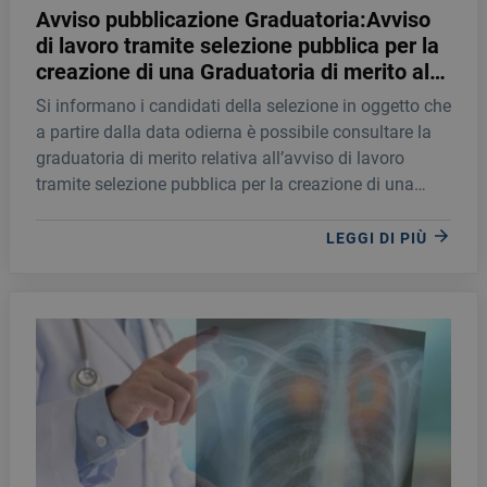
Avviso pubblicazione Graduatoria:Avviso
di lavoro tramite selezione pubblica per la
creazione di una Graduatoria di merito al
fine di individuare personale idoneo per la
Si informano i candidati della selezione in oggetto che
stipula di contratti a tempo determinato
a partire dalla data odierna è possibile consultare la
quale INFERMIERE
graduatoria di merito relativa all’avviso di lavoro
tramite selezione pubblica per la creazione di una
Graduatoria di merito al fine di individuare personale
idoneo per la stipula di contratti a tempo determinato
LEGGI DI PIÙ
quale INFERMIERE.