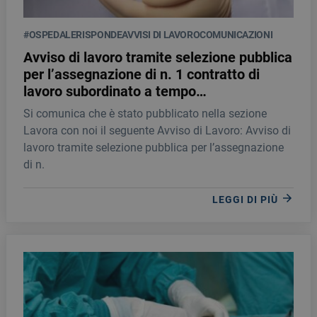
#OSPEDALERISPONDE
AVVISI DI LAVORO
COMUNICAZIONI
Avviso di lavoro tramite selezione pubblica
per l’assegnazione di n. 1 contratto di
lavoro subordinato a tempo
DETERMINATO ed a tempo pieno quale
Si comunica che è stato pubblicato nella sezione
MEDICO SPECIALISTA IN MEDICINA
Lavora con noi il seguente Avviso di Lavoro: Avviso di
NUCLEARE con Esperienza nell’Imaging
lavoro tramite selezione pubblica per l’assegnazione
PET/Radioligandi nei Parkinsonismi
di n.
LEGGI DI PIÙ