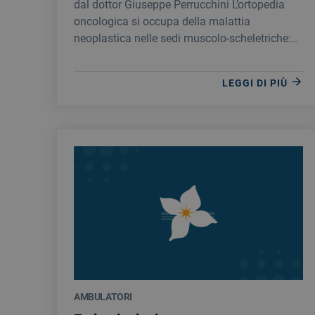
dal dottor Giuseppe Perrucchini L’ortopedia
oncologica si occupa della malattia
neoplastica nelle sedi muscolo-scheletriche:
osso e tessuti molli quali: tendini, muscoli e
strutture articolari.
LEGGI DI PIÙ
AMBULATORI