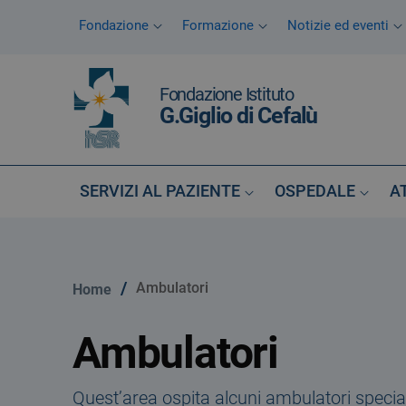
Vai ai contenuti
Fondazione
Formazione
Notizie ed eventi
Vai al menu di navigazione
Vai al footer
Fondazione Istituto
G.Giglio di Cefalù
SERVIZI AL PAZIENTE
OSPEDALE
A
/
Ambulatori
Home
Ambulatori
Quest’area ospita alcuni ambulatori speciali