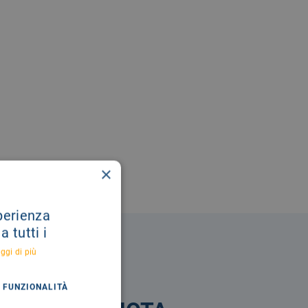
×
sperienza
 tutti i
ggi di più
FUNZIONALITÀ