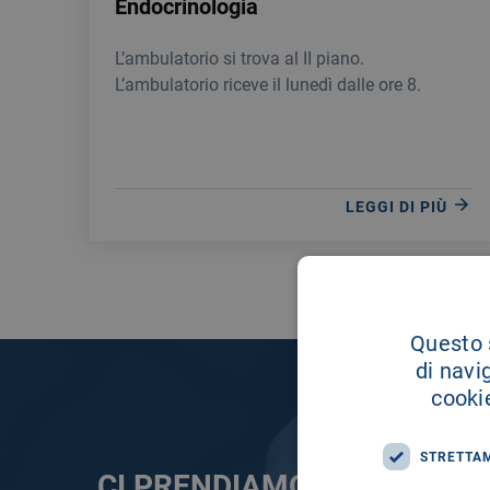
Endocrinologia
L’ambulatorio si trova al II piano.
L’ambulatorio riceve il lunedì dalle ore 8.
LEGGI DI PIÙ
Questo s
di navi
cookie
STRETTA
CI PRENDIAMO CURA DELL