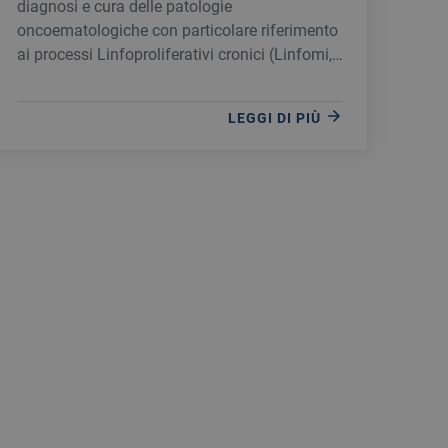
diagnosi e cura delle patologie
oncoematologiche con particolare riferimento
ai processi Linfoproliferativi cronici (Linfomi,
Leucemie croniche linfatiche e mielomi ecc…)
Presso l’ambulatorio è possibile effettuare, per
LEGGI DI PIÙ
i pazienti affetti da patologia onco-
ematologiche, periodiche visite di controllo.