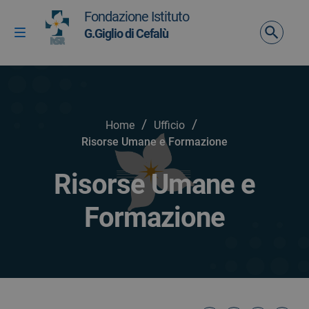
Vai ai contenuti
Fondazione Istituto
Vai al menu di navigazione
G.Giglio di Cefalù
Attiva / disattiva la navigazione
Vai al footer
/
/
Home
Ufficio
Risorse Umane e Formazione
Risorse Umane e
Formazione