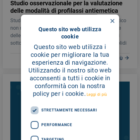
Studio osservazionale per la valutazione
delle modalità di profilassi antiemetica
×
Studio osservazionale trasversale non interventistico
non randomizzato multicentrico per la valutazione
Questo sito web utilizza
delle modalità di profilassi antiemetica in pazienti
cookie
sottoposti a regimi di chemioterapia per tumori solidi
Questo sito web utilizza i
cookie per migliorare la tua
LEGGI DI PIÙ
esperienza di navigazione.
Utilizzando il nostro sito web
acconsenti a tutti i cookie in
conformità con la nostra
policy per i cookie.
Leggi di più
STRETTAMENTE NECESSARI
PERFORMANCE
TARGETING