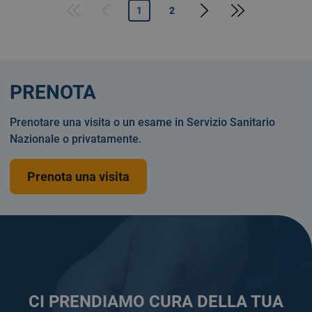
Pagina successiva
Last page
1
2
First page
Pagina precedente
PRENOTA
Prenotare una visita o un esame in Servizio Sanitario
Nazionale o privatamente.
Prenota una visita
CI PRENDIAMO CURA DELLA TUA