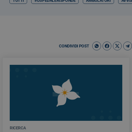
TUTTI
#OSPEDALERISPONDE
AMBULATORI
AVVIS
CONDIVIDI POST
RICERCA