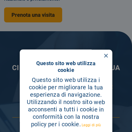
Prenota una visita
×
Questo sito web utilizza
CI PRENDIAMO CURA DELLA TUA
cookie
INFORMAZIONE
Questo sito web utilizza i
cookie per migliorare la tua
ISCRIVITI AI NOSTRI CANALI PER RESTARE
SEMPRE AGGIORNATO
esperienza di navigazione.
Utilizzando il nostro sito web
acconsenti a tutti i cookie in
conformità con la nostra
policy per i cookie.
Leggi di più