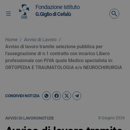
Vai ai contenuti
Fondazione Istituto
Vai al menu di navigazione
G.Giglio di Cefalù
Attiva / disattiva la navigazione
Vai al footer
Home
/
Avvisi di Lavoro
/
Avviso di lavoro tramite selezione pubblica per
l’assegnazione di n.1 contratto con incarico Libero
professionale con P.IVA quale Medico specialista in:
ORTOPEDIA E TRAUMATOLOGIA e/o NEUROCHIRURGIA
CONDIVIDI NOTIZIA
8 Giugno 2026
AVVISI DI LAVORO
NOTIZIE