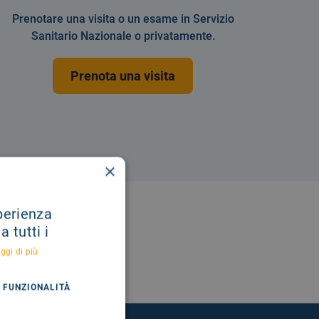
Prenotare una visita o un esame in Servizio
Sanitario Nazionale o privatamente.
Prenota una visita
×
sperienza
 tutti i
ggi di più
FUNZIONALITÀ