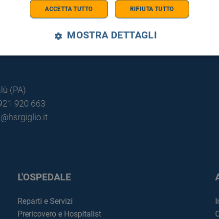
ACCETTA TUTTO
RIFIUTA TUTTO
MOSTRA DETTAGLI
lù (PA)
0921 920 663
@hsrgiglio.it
L'OSPEDALE
Reparti e Servizi
I
Prericovero e Hospitalist
C