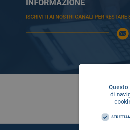
INFORMAZIONE
ISCRIVITI AI NOSTRI CANALI PER RESTAR
Questo s
di navi
cookie
STRETTA