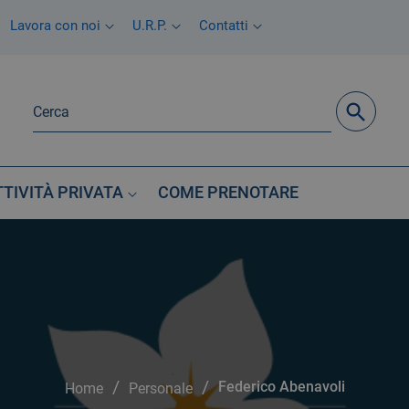
Lavora con noi
U.R.P.
Contatti
TTIVITÀ PRIVATA
COME PRENOTARE
/
/
Federico Abenavoli
Home
Personale