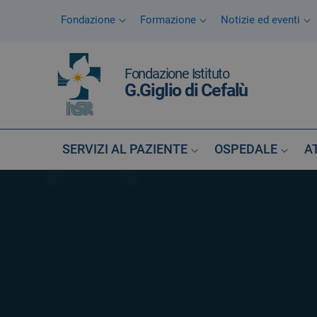
Vai ai contenuti
Fondazione
Formazione
Notizie ed eventi
Vai al menu di navigazione
Vai al footer
Fondazione Istituto
G.Giglio di Cefalù
SERVIZI AL PAZIENTE
OSPEDALE
A