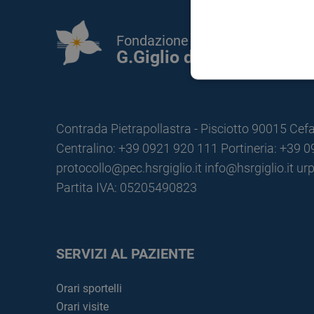
Fondazione Istituto
G.Giglio di Cefalù
Contrada Pietrapollastra - Pisciotto 90015 Cefa
Centralino: +39 0921 920 111
Portineria: +39 
protocollo@pec.hsrgiglio.it
info@hsrgiglio.it
urp
Partita IVA: 05205490823
SERVIZI AL PAZIENTE
Orari sportelli
Orari visite