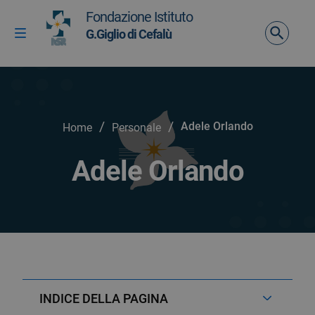
Vai ai contenuti
Fondazione Istituto
Vai al menu di navigazione
G.Giglio di Cefalù
Attiva / disattiva la navigazione
Vai al footer
/
/
Adele Orlando
Home
Personale
Adele Orlando
INDICE DELLA PAGINA