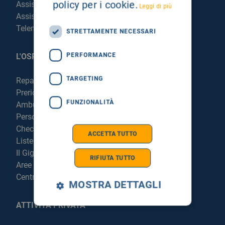
policy per i cookie.
Assistenza Religiosa
Leggi di più
Assistenza Stranieri
Telemedicina
STRETTAMENTE NECESSARI
PERFORMANCE
L'OSPEDALE
TARGETING
Reparti e Servizi
Prericovero e Hospitalist
FUNZIONALITÀ
Ambulatori
Personale
Check Up
ACCETTA TUTTO
Liste di attesa
Il Giglio in Sicilia
RIFIUTA TUTTO
Aree di parcheggio
Centrale di Sterilizzazione
MOSTRA DETTAGLI
ATTIVITÀ PRIVATA