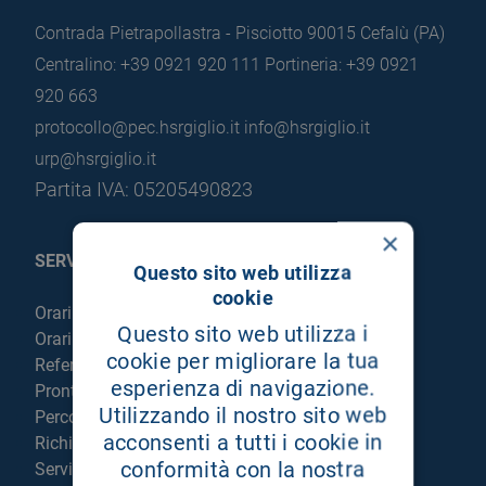
Contrada Pietrapollastra - Pisciotto 90015 Cefalù (PA)
Centralino: +39 0921 920 111
Portineria: +39 0921
920 663
protocollo@pec.hsrgiglio.it
info@hsrgiglio.it
urp@hsrgiglio.it
Partita IVA: 05205490823
×
SERVIZI AL PAZIENTE
Questo sito web utilizza
cookie
Orari sportelli
Questo sito web utilizza i
Orari visite
cookie per migliorare la tua
Referti online
esperienza di navigazione.
Pronto Soccorso
Utilizzando il nostro sito web
Percorso chirurgico live
acconsenti a tutti i cookie in
Richiedi la cartella clinica
conformità con la nostra
Servizi per degenti e visitatori