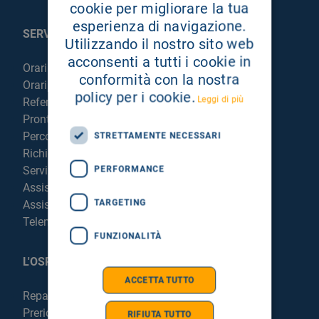
cookie per migliorare la tua
esperienza di navigazione.
SERVIZI AL PAZIENTE
Utilizzando il nostro sito web
acconsenti a tutti i cookie in
Orari sportelli
conformità con la nostra
Orari visite
policy per i cookie.
Leggi di più
Referti online
Pronto Soccorso
Percorso chirurgico live
STRETTAMENTE NECESSARI
Richiedi la cartella clinica
Servizi per degenti e visitatori
PERFORMANCE
Assistenza Religiosa
TARGETING
Assistenza Stranieri
Telemedicina
FUNZIONALITÀ
L'OSPEDALE
ACCETTA TUTTO
Reparti e Servizi
Prericovero e Hospitalist
RIFIUTA TUTTO