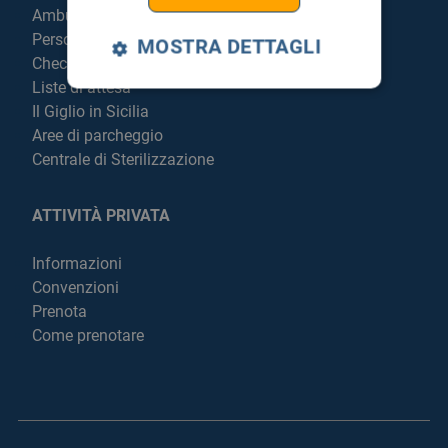
Ambulatori
Personale
MOSTRA DETTAGLI
Check Up
Liste di attesa
Il Giglio in Sicilia
Aree di parcheggio
Centrale di Sterilizzazione
ATTIVITÀ PRIVATA
Informazioni
Convenzioni
Prenota
Come prenotare