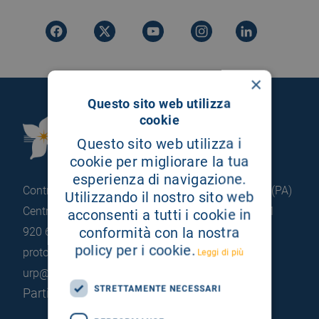
×
Questo sito web utilizza
cookie
Fondazione Istituto
Questo sito web utilizza i
G.Giglio di Cefalù
cookie per migliorare la tua
esperienza di navigazione.
Contrada Pietrapollastra - Pisciotto 90015 Cefalù (PA)
Utilizzando il nostro sito web
Centralino: +39 0921 920 111
Portineria: +39 0921
acconsenti a tutti i cookie in
conformità con la nostra
920 663
policy per i cookie.
protocollo@pec.hsrgiglio.it
info@hsrgiglio.it
Leggi di più
urp@hsrgiglio.it
STRETTAMENTE NECESSARI
Partita IVA: 05205490823