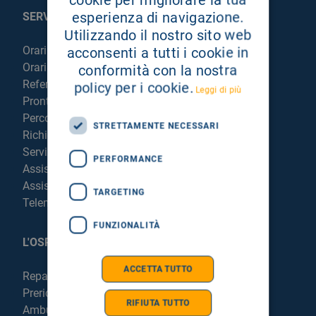
esperienza di navigazione.
SERVIZI AL PAZIENTE
Utilizzando il nostro sito web
Orari sportelli
acconsenti a tutti i cookie in
Orari visite
conformità con la nostra
Referti online
policy per i cookie.
Leggi di più
Pronto Soccorso
Percorso chirurgico live
STRETTAMENTE NECESSARI
Richiedi la cartella clinica
Servizi per degenti e visitatori
PERFORMANCE
Assistenza Religiosa
Assistenza Stranieri
TARGETING
Telemedicina
FUNZIONALITÀ
L'OSPEDALE
ACCETTA TUTTO
Reparti e Servizi
Prericovero e Hospitalist
RIFIUTA TUTTO
Ambulatori