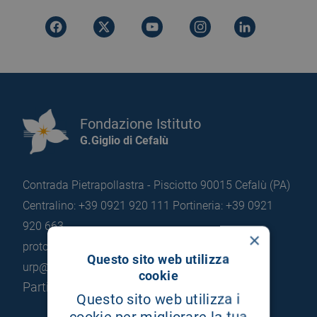
Fondazione Istituto
G.Giglio di Cefalù
Contrada Pietrapollastra - Pisciotto 90015 Cefalù (PA)
Centralino: +39 0921 920 111
Portineria: +39 0921
920 663
×
protocollo@pec.hsrgiglio.it
info@hsrgiglio.it
Questo sito web utilizza
urp@hsrgiglio.it
cookie
Partita IVA: 05205490823
Questo sito web utilizza i
cookie per migliorare la tua