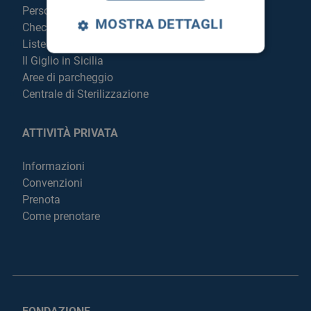
Personale
MOSTRA DETTAGLI
Check Up
Liste di attesa
Il Giglio in Sicilia
Aree di parcheggio
Centrale di Sterilizzazione
ATTIVITÀ PRIVATA
Informazioni
Convenzioni
Prenota
Come prenotare