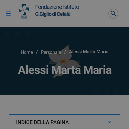
Vai ai contenuti
Fondazione Istituto
Vai al menu di navigazione
G.Giglio di Cefalù
Attiva / disattiva la navigazione
Vai al footer
/
/
Alessi Marta Maria
Home
Personale
Alessi Marta Maria
INDICE DELLA PAGINA