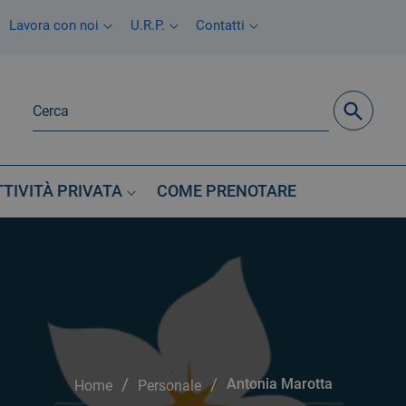
Lavora con noi
U.R.P.
Contatti
TTIVITÀ PRIVATA
COME PRENOTARE
/
/
Antonia Marotta
Home
Personale