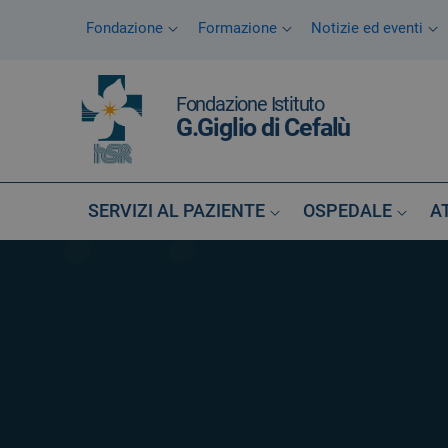
Vai ai contenuti
Fondazione
Formazione
Notizie ed eventi
Vai al menu di navigazione
Vai al footer
Fondazione Istituto
G.Giglio di Cefalù
SERVIZI AL PAZIENTE
OSPEDALE
A