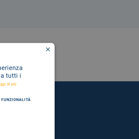
×
sperienza
 tutti i
ggi di più
FUNZIONALITÀ