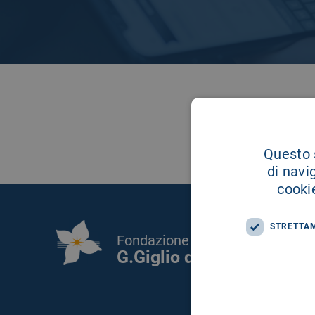
Questo s
di navi
cookie
STRETTA
Fondazione Istituto
G.Giglio di Cefalù