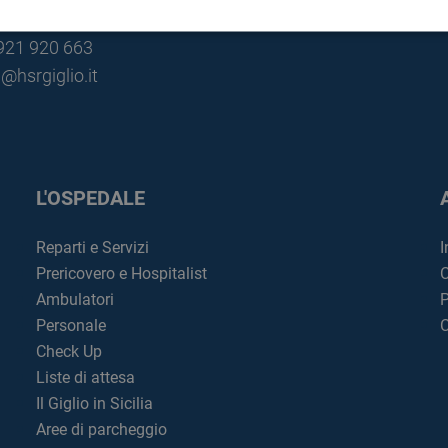
lù (PA)
0921 920 663
@hsrgiglio.it
L'OSPEDALE
Reparti e Servizi
I
Prericovero e Hospitalist
C
Ambulatori
P
Personale
C
Check Up
Liste di attesa
Il Giglio in Sicilia
Aree di parcheggio