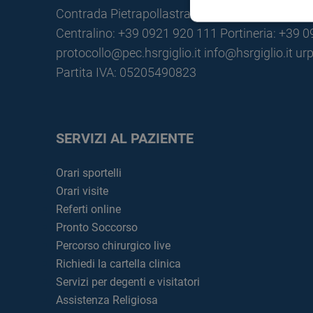
Contrada Pietrapollastra - Pisciotto 90015 Cefa
Centralino: +39 0921 920 111
Portineria: +39 
protocollo@pec.hsrgiglio.it
info@hsrgiglio.it
urp
Partita IVA: 05205490823
SERVIZI AL PAZIENTE
Orari sportelli
Orari visite
Referti online
Pronto Soccorso
Percorso chirurgico live
Richiedi la cartella clinica
Servizi per degenti e visitatori
Assistenza Religiosa