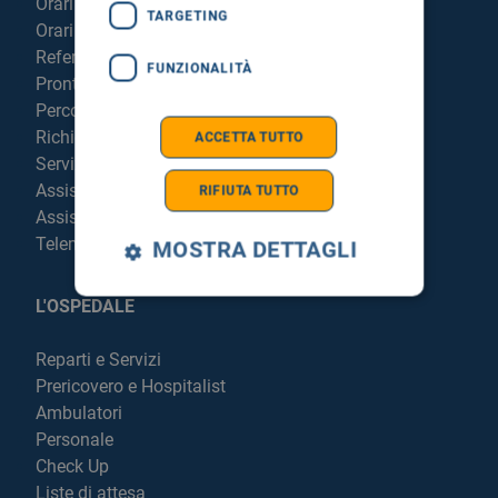
Orari sportelli
TARGETING
Orari visite
Referti online
FUNZIONALITÀ
Pronto Soccorso
Percorso chirurgico live
Richiedi la cartella clinica
ACCETTA TUTTO
Servizi per degenti e visitatori
Assistenza Religiosa
RIFIUTA TUTTO
Assistenza Stranieri
Telemedicina
MOSTRA DETTAGLI
L'OSPEDALE
Reparti e Servizi
Prericovero e Hospitalist
Ambulatori
Personale
Check Up
Liste di attesa