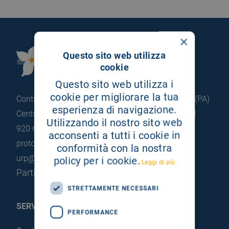
×
Fondazione Istituto
Questo sito web utilizza
cookie
G.Giglio di Cefalù
Questo sito web utilizza i
cookie per migliorare la tua
Contrada Pietrapollastra - Pisciotto 90015 Cefalù (PA)
esperienza di navigazione.
Centralino: +39 0921 920 111
Portineria: +39 0921
Utilizzando il nostro sito web
920 663
acconsenti a tutti i cookie in
protocollo@pec.hsrgiglio.it
info@hsrgiglio.it
conformità con la nostra
urp@hsrgiglio.it
policy per i cookie.
Leggi di più
Partita IVA: 05205490823
STRETTAMENTE NECESSARI
SERVIZI AL PAZIENTE
PERFORMANCE