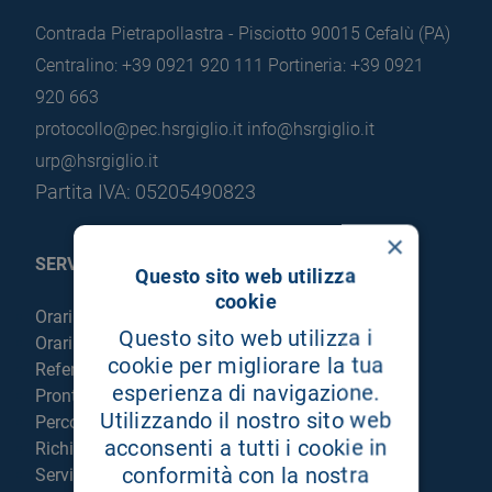
Contrada Pietrapollastra - Pisciotto 90015 Cefalù (PA)
Centralino: +39 0921 920 111
Portineria: +39 0921
920 663
protocollo@pec.hsrgiglio.it
info@hsrgiglio.it
urp@hsrgiglio.it
Partita IVA: 05205490823
×
SERVIZI AL PAZIENTE
Questo sito web utilizza
cookie
Orari sportelli
Questo sito web utilizza i
Orari visite
cookie per migliorare la tua
Referti online
esperienza di navigazione.
Pronto Soccorso
Utilizzando il nostro sito web
Percorso chirurgico live
acconsenti a tutti i cookie in
Richiedi la cartella clinica
conformità con la nostra
Servizi per degenti e visitatori