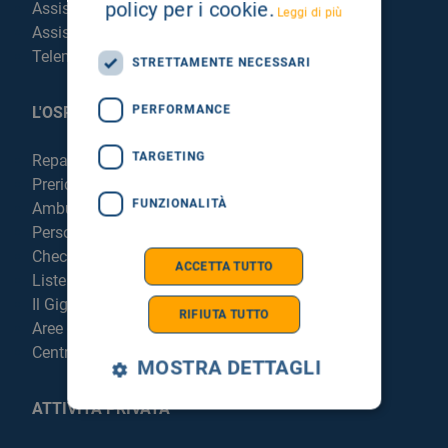
policy per i cookie.
Assistenza Religiosa
Leggi di più
Assistenza Stranieri
Telemedicina
STRETTAMENTE NECESSARI
PERFORMANCE
L'OSPEDALE
TARGETING
Reparti e Servizi
Prericovero e Hospitalist
FUNZIONALITÀ
Ambulatori
Personale
Check Up
ACCETTA TUTTO
Liste di attesa
Il Giglio in Sicilia
RIFIUTA TUTTO
Aree di parcheggio
Centrale di Sterilizzazione
MOSTRA DETTAGLI
ATTIVITÀ PRIVATA