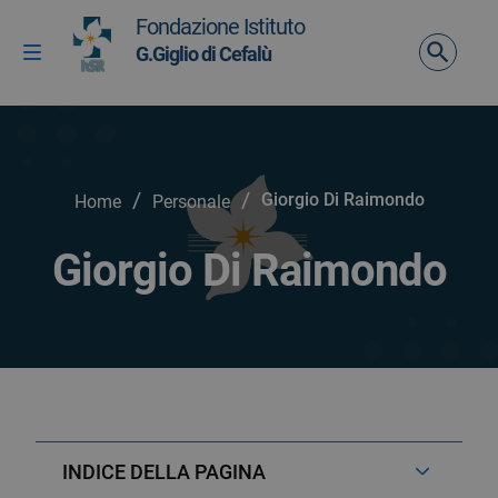
Vai ai contenuti
Fondazione Istituto
Vai al menu di navigazione
G.Giglio di Cefalù
Attiva / disattiva la navigazione
Vai al footer
/
/
Giorgio Di Raimondo
Home
Personale
Giorgio Di Raimondo
INDICE DELLA PAGINA