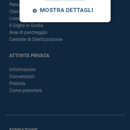
Personale
MOSTRA DETTAGLI
Check Up
Liste di attesa
Il Giglio in Sicilia
Aree di parcheggio
Centrale di Sterilizzazione
ATTIVITÀ PRIVATA
Informazioni
Convenzioni
Prenota
Come prenotare