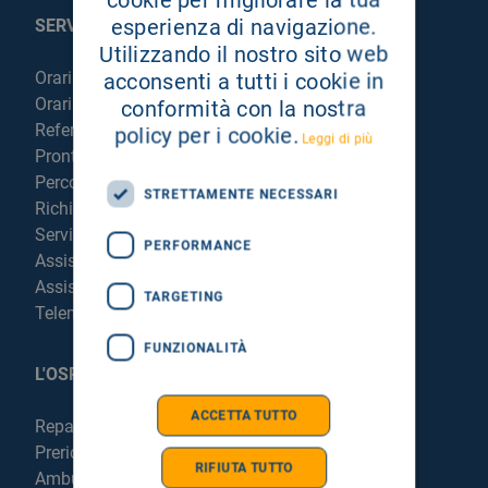
esperienza di navigazione.
SERVIZI AL PAZIENTE
Utilizzando il nostro sito web
Orari sportelli
acconsenti a tutti i cookie in
Orari visite
conformità con la nostra
Referti online
policy per i cookie.
Leggi di più
Pronto Soccorso
Percorso chirurgico live
STRETTAMENTE NECESSARI
Richiedi la cartella clinica
Servizi per degenti e visitatori
PERFORMANCE
Assistenza Religiosa
Assistenza Stranieri
TARGETING
Telemedicina
FUNZIONALITÀ
L'OSPEDALE
ACCETTA TUTTO
Reparti e Servizi
Prericovero e Hospitalist
RIFIUTA TUTTO
Ambulatori