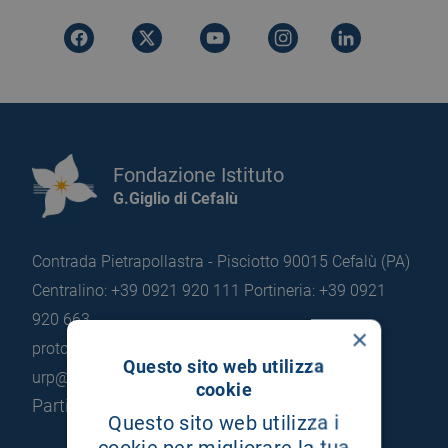
Fondazione Istituto
G.Giglio di Cefalù
Contrada Pietrapollastra - Pisciotto 90015 Cefalù (PA)
Centralino: +39 0921 920 111
Portineria: +39 0921
920 663
×
protocollo@pec.hsrgiglio.it
info@hsrgiglio.it
Questo sito web utilizza
urp@hsrgiglio.it
cookie
Partita IVA: 05205490823
Questo sito web utilizza i
cookie per migliorare la tua