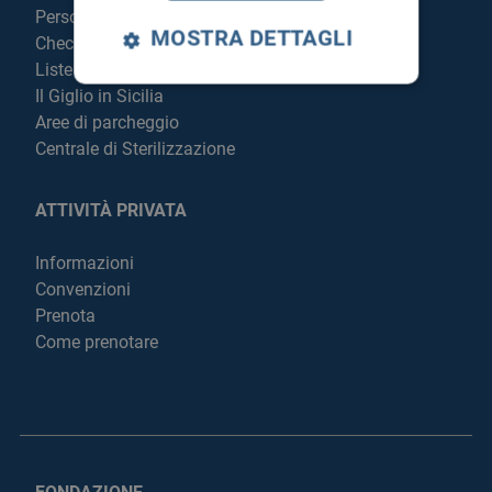
Personale
MOSTRA DETTAGLI
Check Up
Liste di attesa
Il Giglio in Sicilia
Aree di parcheggio
Centrale di Sterilizzazione
ATTIVITÀ PRIVATA
Informazioni
Convenzioni
Prenota
Come prenotare