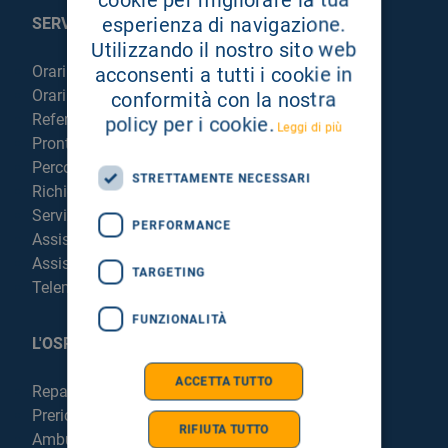
esperienza di navigazione.
SERVIZI AL PAZIENTE
Utilizzando il nostro sito web
Orari sportelli
acconsenti a tutti i cookie in
Orari visite
conformità con la nostra
Referti online
policy per i cookie.
Leggi di più
Pronto Soccorso
Percorso chirurgico live
STRETTAMENTE NECESSARI
Richiedi la cartella clinica
Servizi per degenti e visitatori
PERFORMANCE
Assistenza Religiosa
Assistenza Stranieri
TARGETING
Telemedicina
FUNZIONALITÀ
L'OSPEDALE
ACCETTA TUTTO
Reparti e Servizi
Prericovero e Hospitalist
RIFIUTA TUTTO
Ambulatori