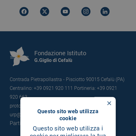
Fondazione Istituto
G.Giglio di Cefalù
Contrada Pietrapollastra - Pisciotto 90015 Cefalù (PA)
Centralino: +39 0921 920 111
Portineria: +39 0921
920 663
×
protocollo@pec.hsrgiglio.it
info@hsrgiglio.it
Questo sito web utilizza
urp@hsrgiglio.it
cookie
Partita IVA: 05205490823
Questo sito web utilizza i
cookie per migliorare la tua