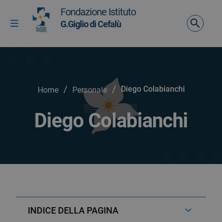
Vai ai contenuti
Fondazione Istituto
Vai al menu di navigazione
G.Giglio di Cefalù
Attiva / disattiva la navigazione
Vai al footer
/
/
Diego Colabianchi
Home
Personale
Diego Colabianchi
INDICE DELLA PAGINA