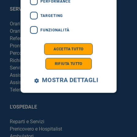
PERFORMANCE
SERVIZI AL PAZIENTE
TARGETING
Orari sportelli
FUNZIONALITÀ
Orari visite
Referti online
Pronto Soccorso
ACCETTA TUTTO
Percorso chirurgico live
Richiedi la cartella clinica
RIFIUTA TUTTO
Servizi per degenti e visitatori
Assistenza Religiosa
MOSTRA DETTAGLI
Assistenza Stranieri
Telemedicina
L'OSPEDALE
Reparti e Servizi
Prericovero e Hospitalist
Ambulatori