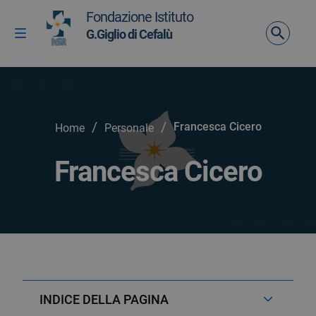
Vai ai contenuti
Fondazione Istituto
Vai al menu di navigazione
G.Giglio di Cefalù
Attiva / disattiva la navigazione
Vai al footer
/
/
Francesca Cicero
Home
Personale
Francesca Cicero
INDICE DELLA PAGINA