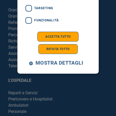
TARGETING
Orari sportelli
Orari visite
FUNZIONALITÀ
Referti online
Pronto Soccorso
Percorso chirurgico live
ACCETTA TUTTO
Richiedi la cartella clinica
Servizi per degenti e visitatori
RIFIUTA TUTTO
Assistenza Religiosa
Assistenza Stranieri
MOSTRA DETTAGLI
Telemedicina
L'OSPEDALE
Reparti e Servizi
Prericovero e Hospitalist
Ambulatori
Personale