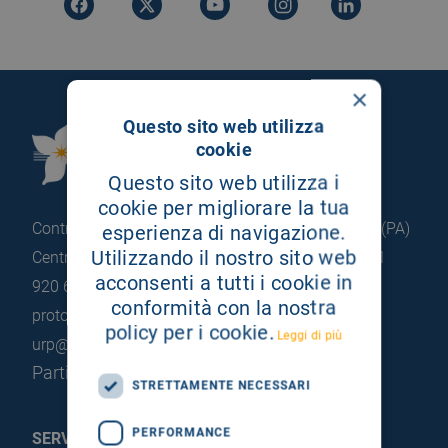
×
Questo sito web utilizza
Fondazione Istituto
cookie
G.Giglio di Cefalù
Questo sito web utilizza i
cookie per migliorare la tua
Contrada Pietrapollastra - Pisciotto 90015 Cefalù (PA)
esperienza di navigazione.
Utilizzando il nostro sito web
Centralino: +39 0921 920 111
Portineria: +39 0921
acconsenti a tutti i cookie in
920 663
conformità con la nostra
protocollo@pec.hsrgiglio.it
info@hsrgiglio.it
policy per i cookie.
Leggi di più
urp@hsrgiglio.it
Partita IVA: 05205490823
STRETTAMENTE NECESSARI
PERFORMANCE
SERVIZI AL PAZIENTE