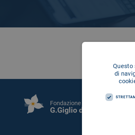
Questo s
di navi
cookie
STRETTA
Fondazione Istituto
G.Giglio di Cefalù