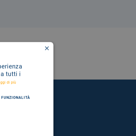
×
sperienza
 tutti i
ggi di più
FUNZIONALITÀ