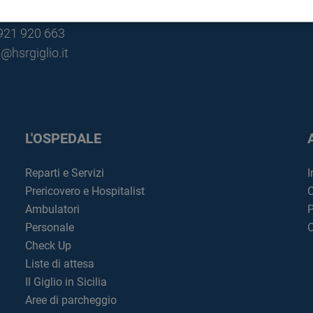
lù (PA)
0921 920 663
@hsrgiglio.it
L'OSPEDALE
Reparti e Servizi
I
Prericovero e Hospitalist
C
Ambulatori
P
Personale
C
Check Up
Liste di attesa
Il Giglio in Sicilia
Aree di parcheggio