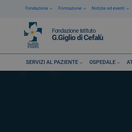
Vai ai contenuti
Fondazione
Formazione
Notizie ed eventi
Vai al menu di navigazione
Vai al footer
Fondazione Istituto
G.Giglio di Cefalù
SERVIZI AL PAZIENTE
OSPEDALE
A