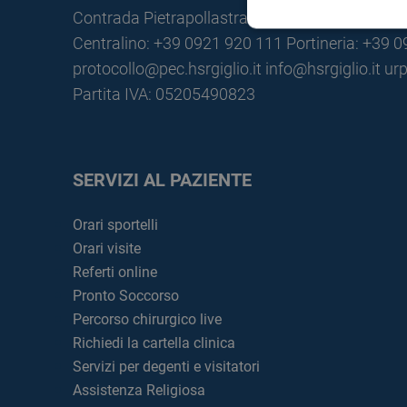
Contrada Pietrapollastra - Pisciotto 90015 Cefa
Centralino: +39 0921 920 111
Portineria: +39 
protocollo@pec.hsrgiglio.it
info@hsrgiglio.it
urp
Partita IVA: 05205490823
SERVIZI AL PAZIENTE
Orari sportelli
Orari visite
Referti online
Pronto Soccorso
Percorso chirurgico live
Richiedi la cartella clinica
Servizi per degenti e visitatori
Assistenza Religiosa