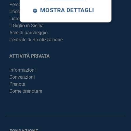
Personale
MOSTRA DETTAGLI
Check Up
Liste di attesa
Il Giglio in Sicilia
Aree di parcheggio
Centrale di Sterilizzazione
ATTIVITÀ PRIVATA
Informazioni
Convenzioni
Prenota
Come prenotare