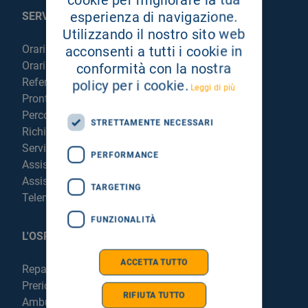
esperienza di navigazione.
SERVIZI AL PAZIENTE
Utilizzando il nostro sito web
Orari sportelli
acconsenti a tutti i cookie in
Orari visite
conformità con la nostra
Referti online
policy per i cookie.
Leggi di più
Pronto Soccorso
Percorso chirurgico live
STRETTAMENTE NECESSARI
Richiedi la cartella clinica
Servizi per degenti e visitatori
PERFORMANCE
Assistenza Religiosa
Assistenza Stranieri
TARGETING
Telemedicina
FUNZIONALITÀ
L'OSPEDALE
ACCETTA TUTTO
Reparti e Servizi
Prericovero e Hospitalist
RIFIUTA TUTTO
Ambulatori