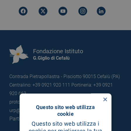
Fondazione Istituto
G.Giglio di Cefalù
Contrada Pietrapollastra - Pisciotto 90015 Cefalù (PA)
Centralino: +39 0921 920 111
Portineria: +39 0921
920 663
×
protocollo@pec.hsrgiglio.it
info@hsrgiglio.it
Questo sito web utilizza
urp@hsrgiglio.it
cookie
Partita IVA: 05205490823
Questo sito web utilizza i
cookie per migliorare la tua