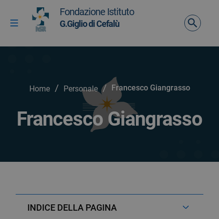
Vai ai contenuti
Fondazione Istituto
Vai al menu di navigazione
G.Giglio di Cefalù
Attiva / disattiva la navigazione
Vai al footer
/
/
Francesco Giangrasso
Home
Personale
Francesco Giangrasso
INDICE DELLA PAGINA