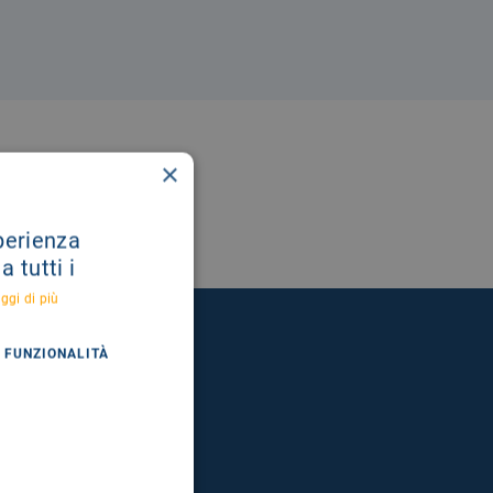
×
sperienza
 tutti i
ggi di più
FUNZIONALITÀ