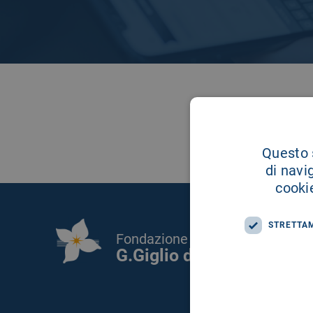
Questo s
di navi
cookie
STRETTA
Fondazione Istituto
G.Giglio di Cefalù