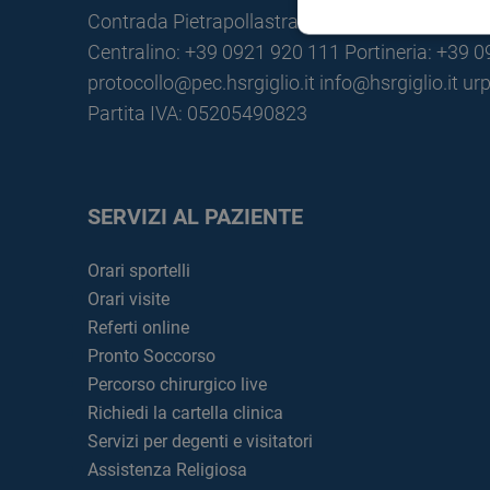
Contrada Pietrapollastra - Pisciotto 90015 Cefa
Centralino: +39 0921 920 111
Portineria: +39 
protocollo@pec.hsrgiglio.it
info@hsrgiglio.it
urp
Partita IVA: 05205490823
SERVIZI AL PAZIENTE
Orari sportelli
Orari visite
Referti online
Pronto Soccorso
Percorso chirurgico live
Richiedi la cartella clinica
Servizi per degenti e visitatori
Assistenza Religiosa