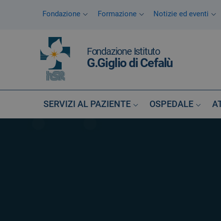
Vai ai contenuti
Fondazione
Formazione
Notizie ed eventi
Vai al menu di navigazione
Vai al footer
Fondazione Istituto
G.Giglio di Cefalù
SERVIZI AL PAZIENTE
OSPEDALE
A