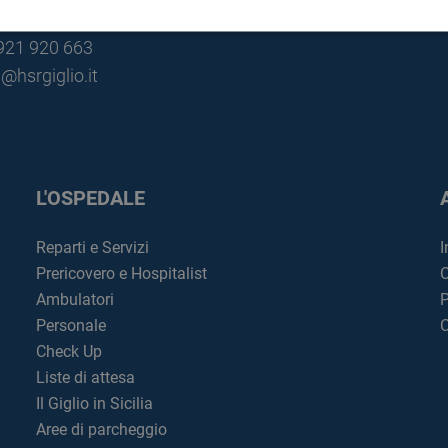
lù (PA)
0921 920 663
@hsrgiglio.it
L'OSPEDALE
Reparti e Servizi
I
Prericovero e Hospitalist
C
Ambulatori
P
Personale
C
Check Up
Liste di attesa
Il Giglio in Sicilia
Aree di parcheggio