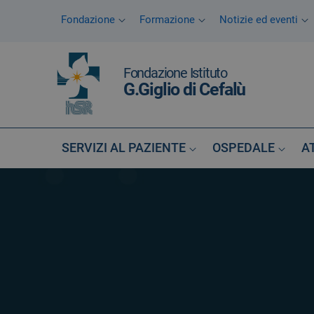
Vai ai contenuti
Fondazione
Formazione
Notizie ed eventi
Vai al menu di navigazione
Vai al footer
Fondazione Istituto
G.Giglio di Cefalù
SERVIZI AL PAZIENTE
OSPEDALE
A