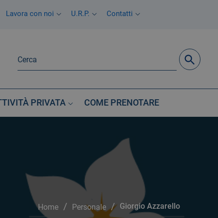
Lavora con noi
U.R.P.
Contatti
TTIVITÀ PRIVATA
COME PRENOTARE
/
/
Giorgio Azzarello
Home
Personale