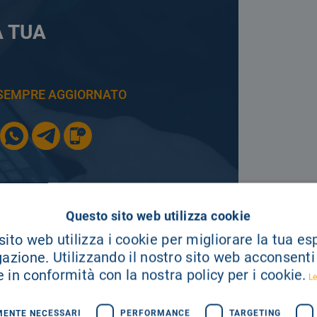
A TUA
E SEMPRE AGGIORNATO
Questo sito web utilizza cookie
ito web utilizza i cookie per migliorare la tua e
gazione. Utilizzando il nostro sito web acconsenti a
SEGUICI SU
 in conformità con la nostra policy per i cookie.
Le
MENTE NECESSARI
PERFORMANCE
TARGETING