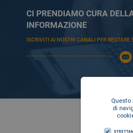
CI PRENDIAMO CURA DELL
INFORMAZIONE
ISCRIVITI AI NOSTRI CANALI PER RESTAR
Questo s
di navi
cookie
STRETTA