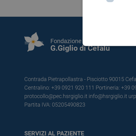
Fondazione Istituto
G.Giglio di Cefalù
Contrada Pietrapollastra - Pisciotto 90015 Cefa
Centralino: +39 0921 920 111
Portineria: +39 
protocollo@pec.hsrgiglio.it
info@hsrgiglio.it
urp
Partita IVA: 05205490823
SERVIZI AL PAZIENTE