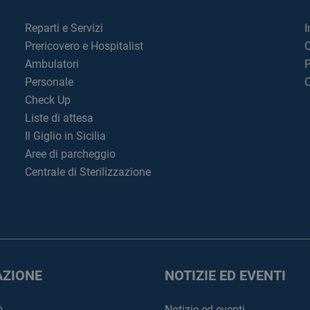
Reparti e Servizi
I
Prericovero e Hospitalist
C
Ambulatori
P
Personale
C
Check Up
Liste di attesa
Il Giglio in Sicilia
Aree di parcheggio
Centrale di Sterilizzazione
ZIONE
NOTIZIE ED EVENTI
à
Notizie ed eventi