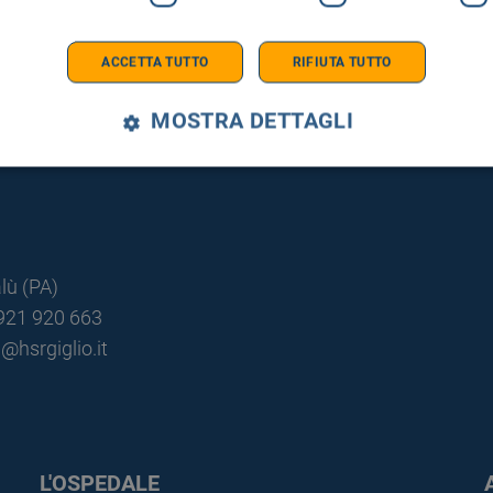
ACCETTA TUTTO
RIFIUTA TUTTO
MOSTRA DETTAGLI
lù (PA)
0921 920 663
@hsrgiglio.it
L'OSPEDALE