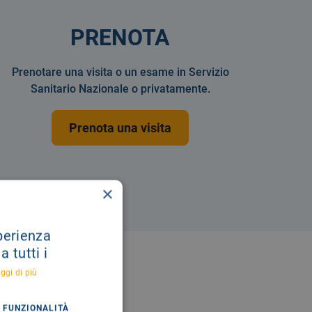
PRENOTA
Prenotare una visita o un esame in Servizio
Sanitario Nazionale o privatamente.
Prenota una visita
×
sperienza
 tutti i
ggi di più
FUNZIONALITÀ