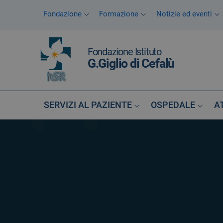
Vai ai contenuti
Fondazione
Formazione
Notizie ed eventi
Vai al menu di navigazione
Vai al footer
Fondazione Istituto
G.Giglio di Cefalù
SERVIZI AL PAZIENTE
OSPEDALE
A