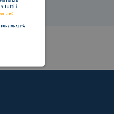
sperienza
 tutti i
ggi di più
FUNZIONALITÀ