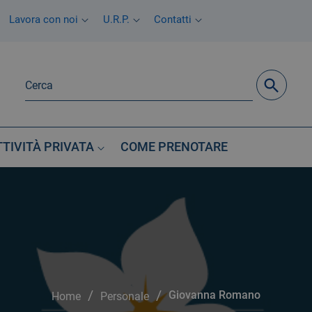
Lavora con noi
U.R.P.
Contatti
TTIVITÀ PRIVATA
COME PRENOTARE
/
/
Giovanna Romano
Home
Personale