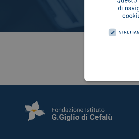
Questo s
di navi
cookie
STRETTA
Fondazione Istituto
G.Giglio di Cefalù