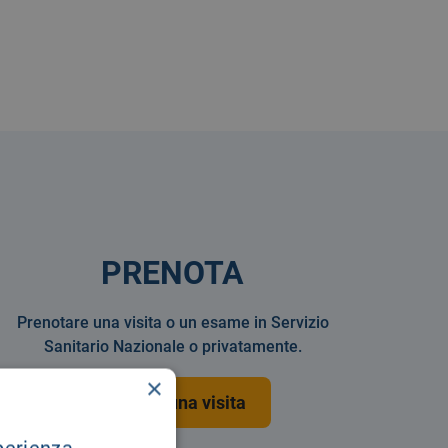
PRENOTA
Prenotare una visita o un esame in Servizio
Sanitario Nazionale o privatamente.
×
Prenota una visita