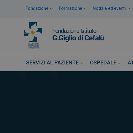
Vai ai contenuti
Fondazione
Formazione
Notizie ed eventi
Vai al menu di navigazione
Vai al footer
Fondazione Istituto
G.Giglio di Cefalù
SERVIZI AL PAZIENTE
OSPEDALE
A