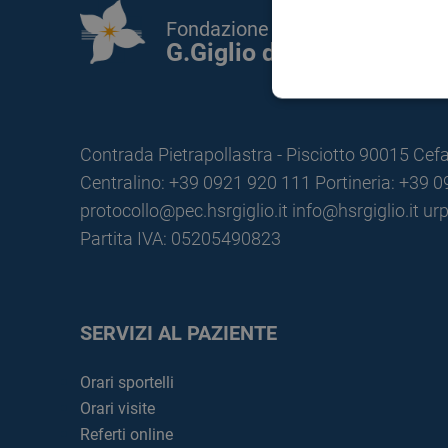
Fondazione Istituto
G.Giglio di Cefalù
Contrada Pietrapollastra - Pisciotto 90015 Cefa
Centralino: +39 0921 920 111
Portineria: +39 
protocollo@pec.hsrgiglio.it
info@hsrgiglio.it
urp
Partita IVA: 05205490823
SERVIZI AL PAZIENTE
Orari sportelli
Orari visite
Referti online