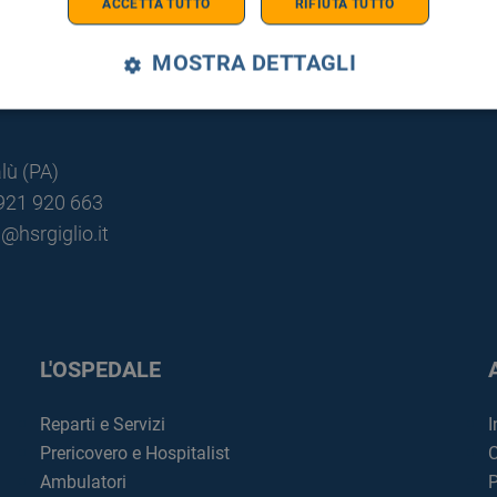
ACCETTA TUTTO
RIFIUTA TUTTO
MOSTRA DETTAGLI
lù (PA)
0921 920 663
@hsrgiglio.it
L'OSPEDALE
Reparti e Servizi
I
Prericovero e Hospitalist
C
Ambulatori
P