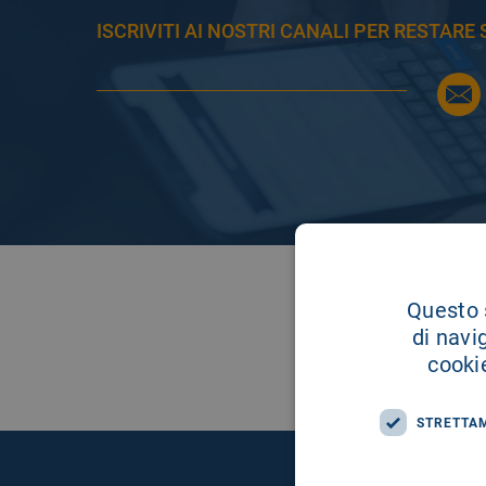
ISCRIVITI AI NOSTRI CANALI PER RESTAR
Questo s
di navi
cookie
STRETTA