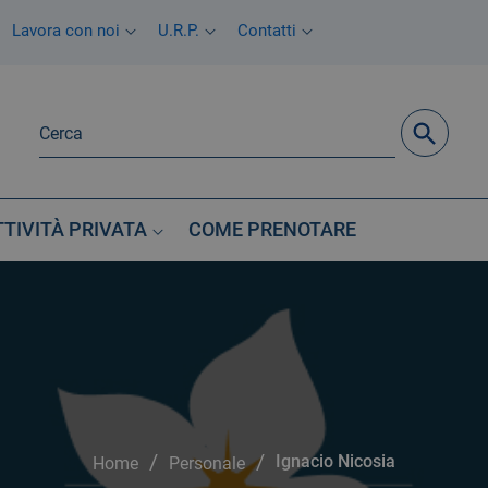
Lavora con noi
U.R.P.
Contatti
TTIVITÀ PRIVATA
COME PRENOTARE
/
/
Ignacio Nicosia
Home
Personale