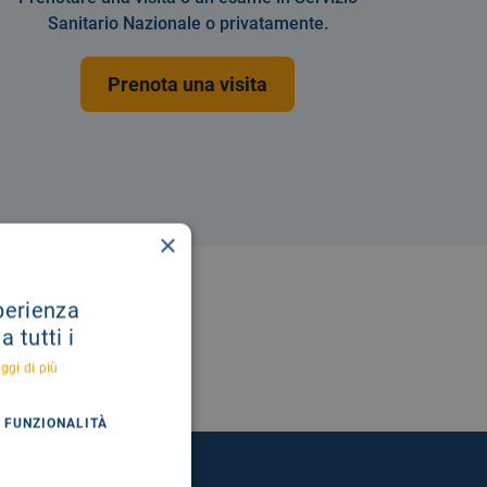
Sanitario Nazionale o privatamente.
Prenota una visita
×
sperienza
 tutti i
ggi di più
FUNZIONALITÀ