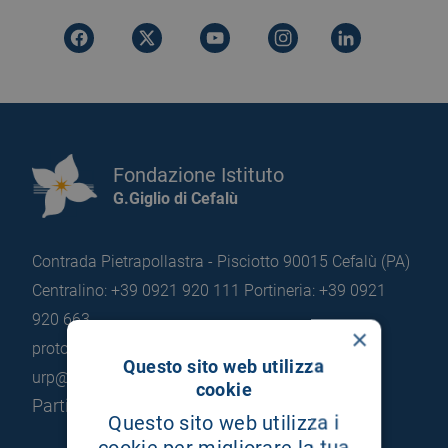
Fondazione Istituto
G.Giglio di Cefalù
Contrada Pietrapollastra - Pisciotto 90015 Cefalù (PA)
Centralino: +39 0921 920 111
Portineria: +39 0921
920 663
×
protocollo@pec.hsrgiglio.it
info@hsrgiglio.it
Questo sito web utilizza
urp@hsrgiglio.it
cookie
Partita IVA: 05205490823
Questo sito web utilizza i
cookie per migliorare la tua