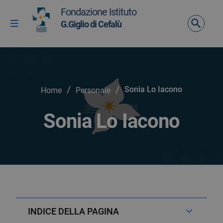
Vai ai contenuti
Fondazione Istituto
Vai al menu di navigazione
G.Giglio di Cefalù
Attiva / disattiva la navigazione
Vai al footer
/
/
Sonia Lo Iacono
Home
Personale
Sonia Lo Iacono
INDICE DELLA PAGINA