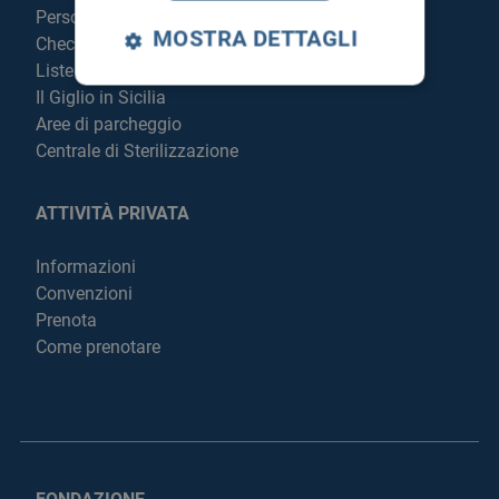
Personale
MOSTRA DETTAGLI
Check Up
Liste di attesa
Il Giglio in Sicilia
Aree di parcheggio
Centrale di Sterilizzazione
ATTIVITÀ PRIVATA
Informazioni
Convenzioni
Prenota
Come prenotare