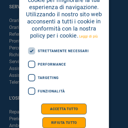
esperienza di navigazione.
SERVIZI AL PAZIENTE
Utilizzando il nostro sito web
Orari sportelli
acconsenti a tutti i cookie in
Orari visite
conformità con la nostra
Referti online
policy per i cookie.
Leggi di più
Pronto Soccorso
Percorso chirurgico live
STRETTAMENTE NECESSARI
Richiedi la cartella clinica
Servizi per degenti e visitatori
PERFORMANCE
Assistenza Religiosa
Assistenza Stranieri
TARGETING
Telemedicina
FUNZIONALITÀ
L'OSPEDALE
ACCETTA TUTTO
Reparti e Servizi
Prericovero e Hospitalist
RIFIUTA TUTTO
Ambulatori