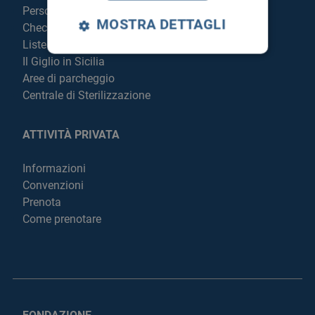
Personale
MOSTRA DETTAGLI
Check Up
Liste di attesa
Il Giglio in Sicilia
Aree di parcheggio
Centrale di Sterilizzazione
ATTIVITÀ PRIVATA
Informazioni
Convenzioni
Prenota
Come prenotare