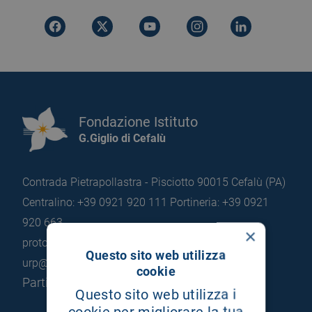
Fondazione Istituto
G.Giglio di Cefalù
Contrada Pietrapollastra - Pisciotto 90015 Cefalù (PA)
Centralino: +39 0921 920 111
Portineria: +39 0921
920 663
×
protocollo@pec.hsrgiglio.it
info@hsrgiglio.it
Questo sito web utilizza
urp@hsrgiglio.it
cookie
Partita IVA: 05205490823
Questo sito web utilizza i
cookie per migliorare la tua