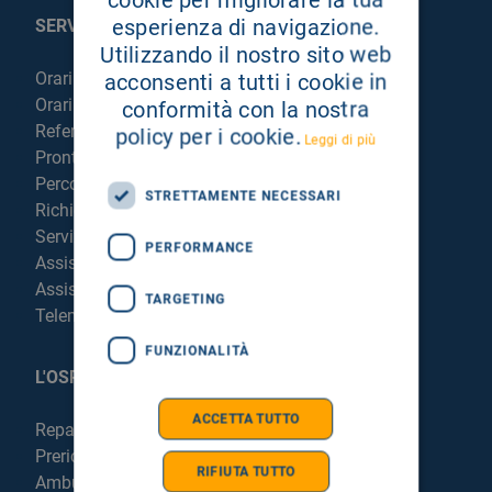
esperienza di navigazione.
SERVIZI AL PAZIENTE
Utilizzando il nostro sito web
Orari sportelli
acconsenti a tutti i cookie in
Orari visite
conformità con la nostra
Referti online
policy per i cookie.
Leggi di più
Pronto Soccorso
Percorso chirurgico live
STRETTAMENTE NECESSARI
Richiedi la cartella clinica
Servizi per degenti e visitatori
PERFORMANCE
Assistenza Religiosa
Assistenza Stranieri
TARGETING
Telemedicina
FUNZIONALITÀ
L'OSPEDALE
ACCETTA TUTTO
Reparti e Servizi
Prericovero e Hospitalist
RIFIUTA TUTTO
Ambulatori