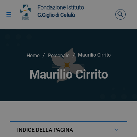
Vai ai contenuti
Fondazione Istituto
Vai al menu di navigazione
G.Giglio di Cefalù
Attiva / disattiva la navigazione
Vai al footer
/
/
Maurilio Cirrito
Home
Personale
Maurilio Cirrito
INDICE DELLA PAGINA