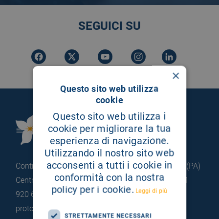
SEGUICI SU
×
Questo sito web utilizza
cookie
Questo sito web utilizza i
Fondazione Istituto
cookie per migliorare la tua
G.Giglio di Cefalù
esperienza di navigazione.
Utilizzando il nostro sito web
acconsenti a tutti i cookie in
Contrada Pietrapollastra - Pisciotto 90015 Cefalù (PA)
conformità con la nostra
Centralino: +39 0921 920 111
Portineria: +39 0921
policy per i cookie.
Leggi di più
920 663
protocollo@pec.hsrgiglio.it
info@hsrgiglio.it
STRETTAMENTE NECESSARI