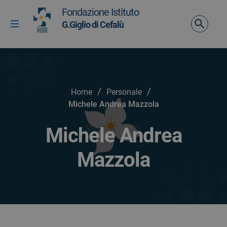
Vai ai contenuti
Fondazione Istituto
Vai al menu di navigazione
G.Giglio di Cefalù
Attiva / disattiva la navigazione
Vai al footer
/
/
Home
Personale
Michele Andrea Mazzola
Michele Andrea
Mazzola