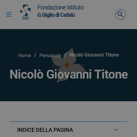
Vai ai contenuti
Fondazione Istituto
Vai al menu di navigazione
G.Giglio di Cefalù
Attiva / disattiva la navigazione
Vai al footer
/
/
Nicolò Giovanni Titone
Home
Personale
Nicolò Giovanni Titone
INDICE DELLA PAGINA