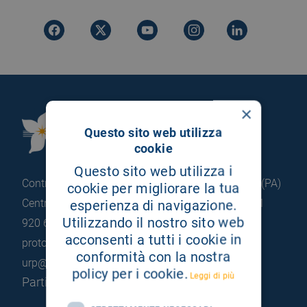
×
Fondazione Istituto
Questo sito web utilizza
G.Giglio di Cefalù
cookie
Questo sito web utilizza i
Contrada Pietrapollastra - Pisciotto 90015 Cefalù (PA)
cookie per migliorare la tua
Centralino: +39 0921 920 111
esperienza di navigazione.
Portineria: +39 0921
Utilizzando il nostro sito web
920 663
acconsenti a tutti i cookie in
protocollo@pec.hsrgiglio.it
info@hsrgiglio.it
conformità con la nostra
urp@hsrgiglio.it
policy per i cookie.
Leggi di più
Partita IVA: 05205490823