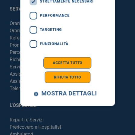
STRETTAMENTE NECESSARI
SERVIZI AL PAZIENTE
PERFORMANCE
Orari sportelli
TARGETING
Orari visite
Referti online
FUNZIONALITÀ
Pronto Soccorso
Percorso chirurgico live
Richiedi la cartella clinica
ACCETTA TUTTO
Servizi per degenti e visitatori
Assistenza Religiosa
RIFIUTA TUTTO
Assistenza Stranieri
Telemedicina
MOSTRA DETTAGLI
L'OSPEDALE
Reparti e Servizi
Prericovero e Hospitalist
Ambulatori