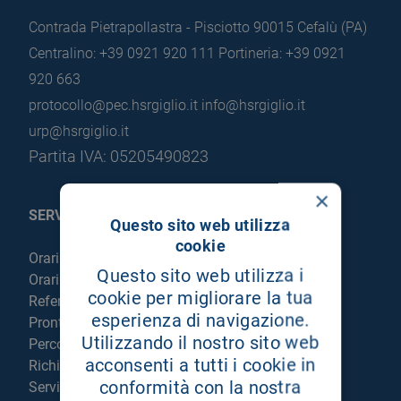
Contrada Pietrapollastra - Pisciotto 90015 Cefalù (PA)
Centralino: +39 0921 920 111
Portineria: +39 0921
920 663
protocollo@pec.hsrgiglio.it
info@hsrgiglio.it
urp@hsrgiglio.it
Partita IVA: 05205490823
×
SERVIZI AL PAZIENTE
Questo sito web utilizza
cookie
Orari sportelli
Questo sito web utilizza i
Orari visite
cookie per migliorare la tua
Referti online
esperienza di navigazione.
Pronto Soccorso
Utilizzando il nostro sito web
Percorso chirurgico live
acconsenti a tutti i cookie in
Richiedi la cartella clinica
conformità con la nostra
Servizi per degenti e visitatori