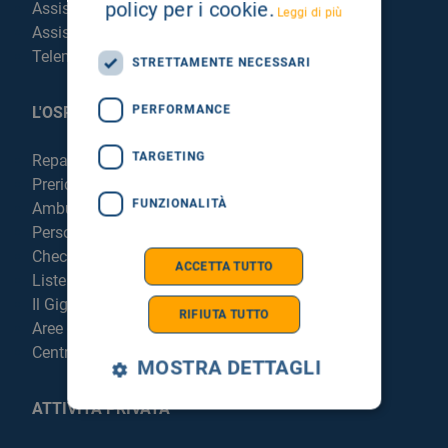
policy per i cookie.
Assistenza Religiosa
Leggi di più
Assistenza Stranieri
Telemedicina
STRETTAMENTE NECESSARI
PERFORMANCE
L'OSPEDALE
TARGETING
Reparti e Servizi
Prericovero e Hospitalist
FUNZIONALITÀ
Ambulatori
Personale
Check Up
ACCETTA TUTTO
Liste di attesa
Il Giglio in Sicilia
RIFIUTA TUTTO
Aree di parcheggio
Centrale di Sterilizzazione
MOSTRA DETTAGLI
ATTIVITÀ PRIVATA