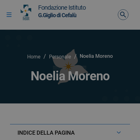
Vai ai contenuti
Fondazione Istituto
Vai al menu di navigazione
G.Giglio di Cefalù
Attiva / disattiva la navigazione
Vai al footer
/
/
Noelia Moreno
Home
Personale
Noelia Moreno
INDICE DELLA PAGINA