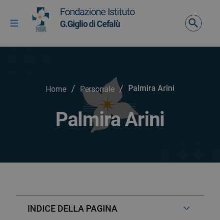
Vai ai contenuti
Fondazione Istituto
Vai al menu di navigazione
G.Giglio di Cefalù
Attiva / disattiva la navigazione
Vai al footer
/
/
Palmira Arini
Home
Personale
Palmira Arini
INDICE DELLA PAGINA