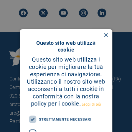
×
Questo sito web utilizza
cookie
Fondazione Istituto
Questo sito web utilizza i
G.Giglio di Cefalù
cookie per migliorare la tua
esperienza di navigazione.
Contrada Pietrapollastra - Pisciotto 90015 Cefalù (PA)
Utilizzando il nostro sito web
Centralino: +39 0921 920 111
Portineria: +39 0921
acconsenti a tutti i cookie in
conformità con la nostra
920 663
policy per i cookie.
protocollo@pec.hsrgiglio.it
info@hsrgiglio.it
Leggi di più
urp@hsrgiglio.it
STRETTAMENTE NECESSARI
Partita IVA: 05205490823