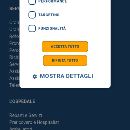
PERFORMANCE
SERVIZI AL PAZIENTE
TARGETING
Orari sportelli
FUNZIONALITÀ
Orari visite
Referti online
Pronto Soccorso
ACCETTA TUTTO
Percorso chirurgico live
Richiedi la cartella clinica
RIFIUTA TUTTO
Servizi per degenti e visitatori
Assistenza Religiosa
MOSTRA DETTAGLI
Assistenza Stranieri
Telemedicina
L'OSPEDALE
Reparti e Servizi
Prericovero e Hospitalist
Ambulatori