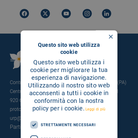
×
Questo sito web utilizza
cookie
Fondazione Istituto
Questo sito web utilizza i
G.Giglio di Cefalù
cookie per migliorare la tua
esperienza di navigazione.
Contrada Pietrapollastra - Pisciotto 90015 Cefalù (PA)
Utilizzando il nostro sito web
Centralino: +39 0921 920 111
Portineria: +39 0921
acconsenti a tutti i cookie in
conformità con la nostra
920 663
policy per i cookie.
protocollo@pec.hsrgiglio.it
info@hsrgiglio.it
Leggi di più
urp@hsrgiglio.it
STRETTAMENTE NECESSARI
Partita IVA: 05205490823