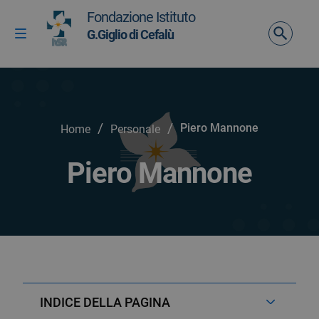
Vai ai contenuti
Fondazione Istituto
Vai al menu di navigazione
G.Giglio di Cefalù
Attiva / disattiva la navigazione
Vai al footer
/
/
Piero Mannone
Home
Personale
Piero Mannone
INDICE DELLA PAGINA