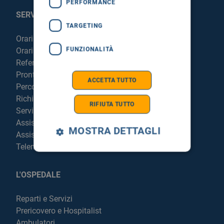
PERFORMANCE
SERVIZI AL PAZIENTE
TARGETING
Orari sportelli
FUNZIONALITÀ
Orari visite
Referti online
Pronto Soccorso
ACCETTA TUTTO
Percorso chirurgico live
Richiedi la cartella clinica
RIFIUTA TUTTO
Servizi per degenti e visitatori
Assistenza Religiosa
MOSTRA DETTAGLI
Assistenza Stranieri
Telemedicina
L'OSPEDALE
Reparti e Servizi
Prericovero e Hospitalist
Ambulatori