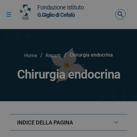
Vai ai contenuti
Fondazione Istituto
Vai al menu di navigazione
G.Giglio di Cefalù
Attiva / disattiva la navigazione
Vai al footer
/
/
Chirurgia endocrina
Home
Reparti
Chirurgia endocrina
INDICE DELLA PAGINA