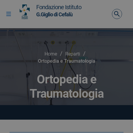
Vai ai contenuti
Fondazione Istituto
Vai al menu di navigazione
G.Giglio di Cefalù
Attiva / disattiva la navigazione
Vai al footer
/
/
Home
Reparti
Ortopedia e Traumatologia
Ortopedia e
Traumatologia