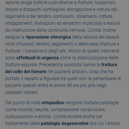
reparto eroga tutte le cure relative a fratture, lussazioni,
lesioni e distacchi cartilaginei, elongazione e rottura dei
legamenti e dei tendini, contusioni, stiramenti, rotture,
strappamenti, distrazioni ed ematomi muscolari e lesioni
da interruzione della continuità nervosa. L’Unità, inoltre,
esegue la
riparazione chirurgica
della lesione dei tessuti
molli (muscoli, tendini, legamenti) e delle ossa (fratture e
fratture – lussazioni) degli arti. Alcuni di questi interventi
sono
effettuati in urgenza
come la stabilizzazione delle
fratture esposte. Precedenza assoluta hanno le
fratture
del collo del femore
nei pazienti anziani, cosa che ha
portato il reparto a figurare tra quelli con la percentuale di
pazienti operati entro le prime 48 ore più alta negli
ospedali italiani.
Dal punto di vista
ortopedico
vengono trattate patologie
come miosite, neurite, compressione canalicolare,
sublussazioni e artrosi. L’Unità eccelle anche nel
trattamento delle
patologia degenerative
(tra cui l’artrosi