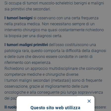
Si occupa di tumori muscolo-scheletrici benigni e maligni
sia primitivi che secondari.
I tumori benigni
si osservano con una certa frequenza
nella pratica medica. Non necessitano sempre di un
intervento chirurgico ma quasi costantemente richiedono
la biopsia per una diagnosi certa.
I tumori maligni primitivi
dell’osso costituiscono una
patologia rara, questo comporta la difficoltà della diagnosi
e delle cure che devono essere condotte in centri di
riferimento con esperienza.
Richiedono un approccio multidisciplinare che coinvolge
competenze mediche e chirurgiche diverse.
I tumori maligni secondari (metastasi) sono di frequente
osservazione, grazie al miglioramento delle cure
oncologiche e alla conseguente più lunga sopravvivenza
dei pazienti oncologici.
×
Il ruolo della chirurgia ortopedica in oncologia
può essere:
Questo sito web utilizza