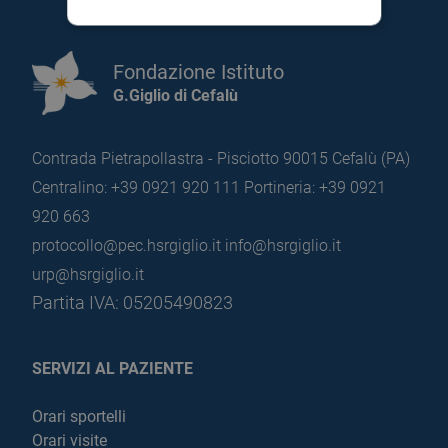
Fondazione Istituto
G.Giglio di Cefalù
Contrada Pietrapollastra - Pisciotto 90015 Cefalù (PA)
Centralino: +39 0921 920 111
Portineria: +39 0921
920 663
protocollo@pec.hsrgiglio.it
info@hsrgiglio.it
urp@hsrgiglio.it
Partita IVA: 05205490823
SERVIZI AL PAZIENTE
Orari sportelli
Orari visite