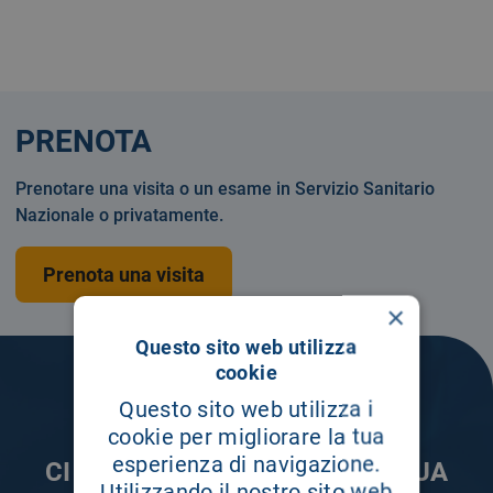
PRENOTA
Prenotare una visita o un esame in Servizio Sanitario
Nazionale o privatamente.
Prenota una visita
×
Questo sito web utilizza
cookie
Questo sito web utilizza i
cookie per migliorare la tua
esperienza di navigazione.
CI PRENDIAMO CURA DELLA TUA
Utilizzando il nostro sito web