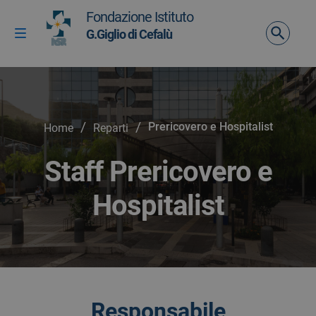
Vai ai contenuti
Fondazione Istituto
Vai al menu di navigazione
G.Giglio di Cefalù
Attiva / disattiva la navigazione
Vai al footer
/
/
Prericovero e Hospitalist
Home
Reparti
Staff Prericovero e
Hospitalist
Responsabile