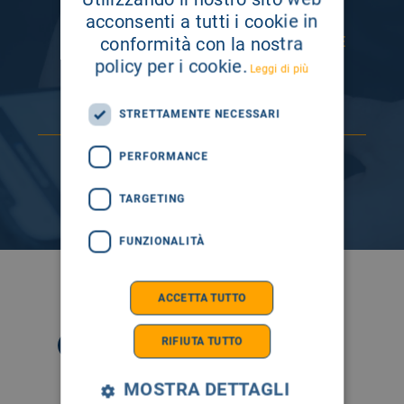
INFORMAZIONE
acconsenti a tutti i cookie in
conformità con la nostra
ISCRIVITI AI NOSTRI CANALI PER RESTARE
SEMPRE AGGIORNATO
policy per i cookie.
Leggi di più
STRETTAMENTE NECESSARI
PERFORMANCE
TARGETING
FUNZIONALITÀ
SEGUICI SU
ACCETTA TUTTO
RIFIUTA TUTTO
MOSTRA DETTAGLI