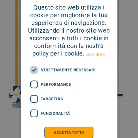
Questo sito web utilizza i
cookie per migliorare la tua
esperienza di navigazione.
Utilizzando il nostro sito web
acconsenti a tutti i cookie in
conformità con la nostra
policy per i cookie.
Leggi di più
STRETTAMENTE NECESSARI
PERFORMANCE
TARGETING
Dott. Salvatore Iacono
FUNZIONALITÀ
SCHEDA
ACCETTA TUTTO