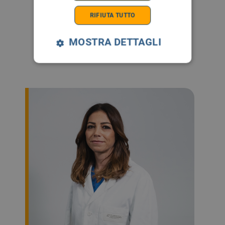
RIFIUTA TUTTO
Coordinatore
MOSTRA DETTAGLI
infermieristico