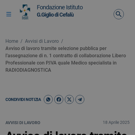
Vai ai contenuti
Fondazione Istituto
Vai al menu di navigazione
G.Giglio di Cefalù
Attiva / disattiva la navigazione
Vai al footer
Home
/
Avvisi di Lavoro
/
Avviso di lavoro tramite selezione pubblica per
l’assegnazione di n. 1 contratto di collaborazione Libero
Professionale con P.IVA quale Medico specialista in
RADIODIAGNOSTICA
CONDIVIDI NOTIZIA
18 Aprile 2025
AVVISI DI LAVORO