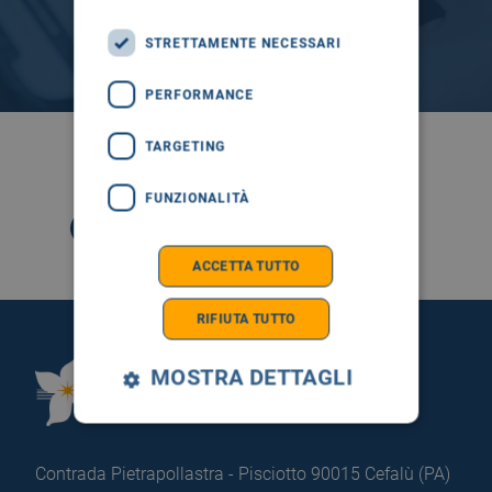
STRETTAMENTE NECESSARI
PERFORMANCE
TARGETING
SEGUICI SU
FUNZIONALITÀ
ACCETTA TUTTO
RIFIUTA TUTTO
MOSTRA DETTAGLI
Fondazione Istituto
G.Giglio di Cefalù
Contrada Pietrapollastra - Pisciotto 90015 Cefalù (PA)