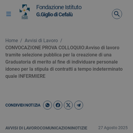
Vai ai contenuti
Fondazione Istituto
Vai al menu di navigazione
G.Giglio di Cefalù
Attiva / disattiva la navigazione
Vai al footer
Home
/
Avvisi di Lavoro
/
CONVOCAZIONE PROVA COLLOQUIO:Avviso di lavoro
tramite selezione pubblica per la creazione di una
Graduatoria di merito al fine di individuare personale
idoneo per la stipula di contratti a tempo indeterminato
quale INFERMIERE
CONDIVIDI NOTIZIA
27 Agosto 2025
AVVISI DI LAVORO
COMUNICAZIONI
NOTIZIE