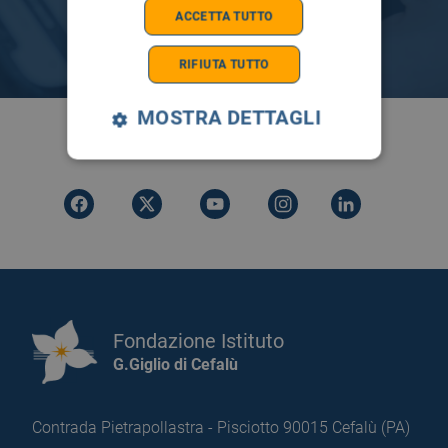
ACCETTA TUTTO
RIFIUTA TUTTO
MOSTRA DETTAGLI
SEGUICI SU
Fondazione Istituto
G.Giglio di Cefalù
Contrada Pietrapollastra - Pisciotto 90015 Cefalù (PA)