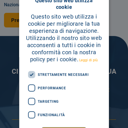
Questo sito web utilizza
Nazionale o privatamente.
cookie
Questo sito web utilizza i
Prenota una visita
cookie per migliorare la tua
esperienza di navigazione.
Utilizzando il nostro sito web
acconsenti a tutti i cookie in
conformità con la nostra
policy per i cookie.
Leggi di più
CI PRENDIAMO CURA DELLA TUA
STRETTAMENTE NECESSARI
INFORMAZIONE
PERFORMANCE
ISCRIVITI AI NOSTRI CANALI PER RESTARE
SEMPRE AGGIORNATO
TARGETING
FUNZIONALITÀ