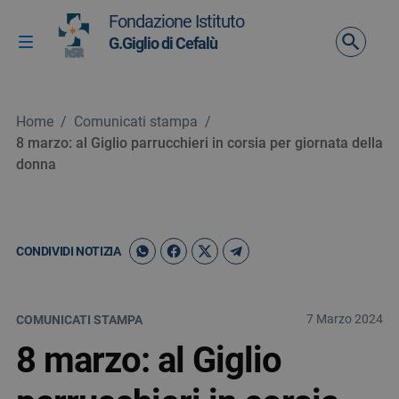
Vai ai contenuti
Fondazione Istituto
Vai al menu di navigazione
G.Giglio di Cefalù
Attiva / disattiva la navigazione
Vai al footer
Home
/
Comunicati stampa
/
8 marzo: al Giglio parrucchieri in corsia per giornata della
donna
CONDIVIDI NOTIZIA
7 Marzo 2024
COMUNICATI STAMPA
8 marzo: al Giglio