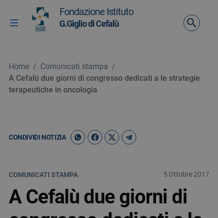
Vai ai contenuti
Fondazione Istituto
Vai al menu di navigazione
G.Giglio di Cefalù
Attiva / disattiva la navigazione
Vai al footer
Home
/
Comunicati stampa
/
A Cefalù due giorni di congresso dedicati a le strategie
terapeutiche in oncologia
CONDIVIDI NOTIZIA
5 Ottobre 2017
COMUNICATI STAMPA
A Cefalù due giorni di