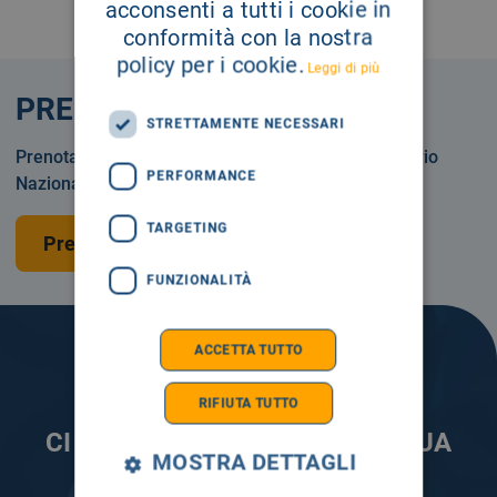
acconsenti a tutti i cookie in
conformità con la nostra
policy per i cookie.
Leggi di più
PRENOTA
STRETTAMENTE NECESSARI
Prenotare una visita o un esame in Servizio Sanitario
PERFORMANCE
Nazionale o privatamente.
TARGETING
Prenota una visita
FUNZIONALITÀ
ACCETTA TUTTO
RIFIUTA TUTTO
CI PRENDIAMO CURA DELLA TUA
MOSTRA DETTAGLI
INFORMAZIONE