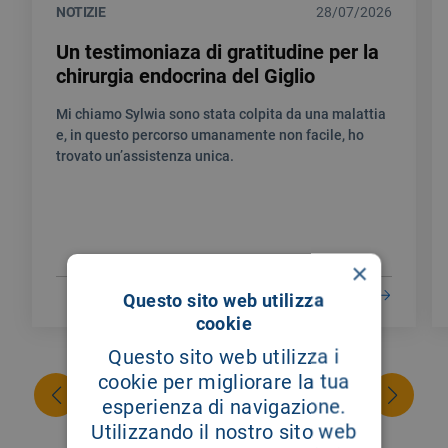
NOTIZIE
28/07/2026
Un testimoniaza di gratitudine per la
chirurgia endocrina del Giglio
Mi chiamo Sylwia sono stata colpita da una malattia
e, in questo percorso umanamente non facile, ho
trovato un’assistenza unica.
×
LEGGI DI PIÙ
Questo sito web utilizza
cookie
Questo sito web utilizza i
cookie per migliorare la tua
esperienza di navigazione.
Utilizzando il nostro sito web