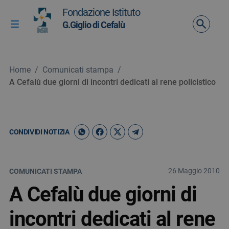
Vai ai contenuti
Fondazione Istituto
Vai al menu di navigazione
G.Giglio di Cefalù
Attiva / disattiva la navigazione
Vai al footer
Home
/
Comunicati stampa
/
A Cefalù due giorni di incontri dedicati al rene policistico
CONDIVIDI NOTIZIA
26 Maggio 2010
COMUNICATI STAMPA
A Cefalù due giorni di
incontri dedicati al rene