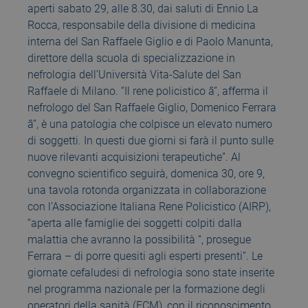
aperti sabato 29, alle 8.30, dai saluti di Ennio La
Rocca, responsabile della divisione di medicina
interna del San Raffaele Giglio e di Paolo Manunta,
direttore della scuola di specializzazione in
nefrologia dell’Università Vita-Salute del San
Raffaele di Milano. “Il rene policistico â”, afferma il
nefrologo del San Raffaele Giglio, Domenico Ferrara
â”, è una patologia che colpisce un elevato numero
di soggetti. In questi due giorni si farà il punto sulle
nuove rilevanti acquisizioni terapeutiche”. Al
convegno scientifico seguirà, domenica 30, ore 9,
una tavola rotonda organizzata in collaborazione
con l’Associazione Italiana Rene Policistico (AIRP),
“aperta alle famiglie dei soggetti colpiti dalla
malattia che avranno la possibilità “, prosegue
Ferrara – di porre quesiti agli esperti presenti”. Le
giornate cefaludesi di nefrologia sono state inserite
nel programma nazionale per la formazione degli
operatori della sanità (ECM), con il riconoscimento