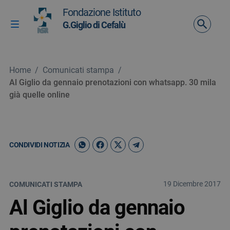
Vai ai contenuti
Fondazione Istituto
Vai al menu di navigazione
G.Giglio di Cefalù
Attiva / disattiva la navigazione
Vai al footer
Home
/
Comunicati stampa
/
Al Giglio da gennaio prenotazioni con whatsapp. 30 mila
già quelle online
CONDIVIDI NOTIZIA
19 Dicembre 2017
COMUNICATI STAMPA
Al Giglio da gennaio