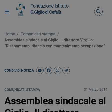
Vai ai contenuti
Fondazione Istituto
Vai al menu di navigazione
G.Giglio di Cefalù
Attiva / disattiva la navigazione
Vai al footer
Home
/
Comunicati stampa
/
Assemblea sindacale al Giglio. Il direttore Virgilio:
“Risanamento, rilancio con mantenimento occupazione”
CONDIVIDI NOTIZIA
31 Marzo 2014
COMUNICATI STAMPA
Assemblea sindacale al