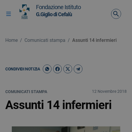
Vai ai contenuti
Fondazione Istituto
Vai al menu di navigazione
G.Giglio di Cefalù
Attiva / disattiva la navigazione
Vai al footer
Home
/
Comunicati stampa
/
Assunti 14 infermieri
CONDIVIDI NOTIZIA
12 Novembre 2018
COMUNICATI STAMPA
Assunti 14 infermieri