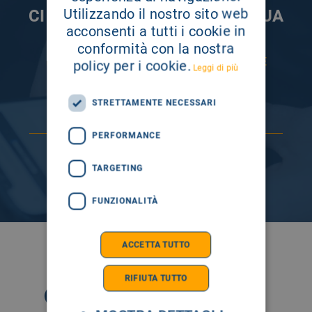
Utilizzando il nostro sito web
CI PRENDIAMO CURA DELLA TUA
acconsenti a tutti i cookie in
INFORMAZIONE
conformità con la nostra
ISCRIVITI AI NOSTRI CANALI PER RESTARE
policy per i cookie.
Leggi di più
SEMPRE AGGIORNATO
STRETTAMENTE NECESSARI
PERFORMANCE
TARGETING
FUNZIONALITÀ
ACCETTA TUTTO
SEGUICI SU
RIFIUTA TUTTO