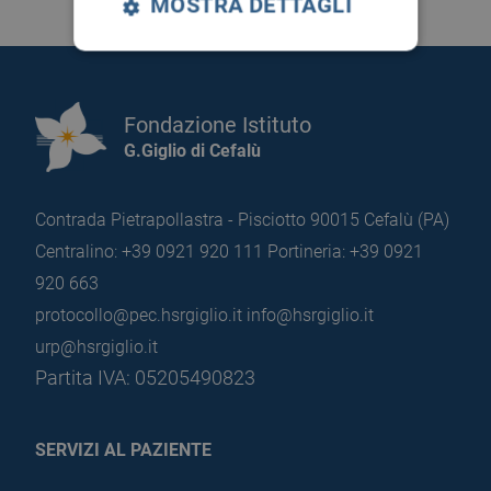
MOSTRA DETTAGLI
Fondazione Istituto
G.Giglio di Cefalù
Contrada Pietrapollastra - Pisciotto 90015 Cefalù (PA)
Centralino: +39 0921 920 111
Portineria: +39 0921
920 663
protocollo@pec.hsrgiglio.it
info@hsrgiglio.it
urp@hsrgiglio.it
Partita IVA: 05205490823
SERVIZI AL PAZIENTE