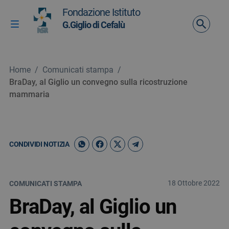
Vai ai contenuti
Fondazione Istituto
Vai al menu di navigazione
G.Giglio di Cefalù
Attiva / disattiva la navigazione
Vai al footer
Home
/
Comunicati stampa
/
BraDay, al Giglio un convegno sulla ricostruzione
mammaria
CONDIVIDI NOTIZIA
18 Ottobre 2022
COMUNICATI STAMPA
BraDay, al Giglio un