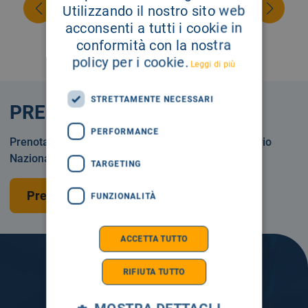
Utilizzando il nostro sito web
acconsenti a tutti i cookie in
conformità con la nostra
policy per i cookie.
Leggi di più
STRETTAMENTE NECESSARI
PRENOTA
PERFORMANCE
Prenotare una visita o un esame in Servizio Sanitario
Nazionale o privatamente.
TARGETING
Prenota una visita
FUNZIONALITÀ
ACCETTA TUTTO
RIFIUTA TUTTO