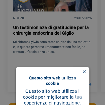
NOTIZIE
28/07/2026
Un testimoniaza di gratitudine per la
chirurgia endocrina del Giglio
Mi chiamo Sylwia sono stata colpita da una malattia
e, in questo percorso umanamente non facile, ho
trovato un’assistenza unica.
×
Questo sito web utilizza
cookie
LEGGI DI PIÙ
Questo sito web utilizza i
cookie per migliorare la tua
esperienza di navigazione.