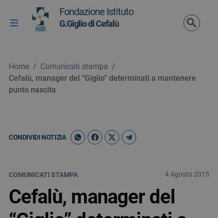
Vai ai contenuti
Fondazione Istituto
Vai al menu di navigazione
G.Giglio di Cefalù
Attiva / disattiva la navigazione
Vai al footer
Home
/
Comunicati stampa
/
Cefalù, manager del “Giglio” determinati a mantenere
punto nascita
CONDIVIDI NOTIZIA
4 Agosto 2015
COMUNICATI STAMPA
Cefalù, manager del