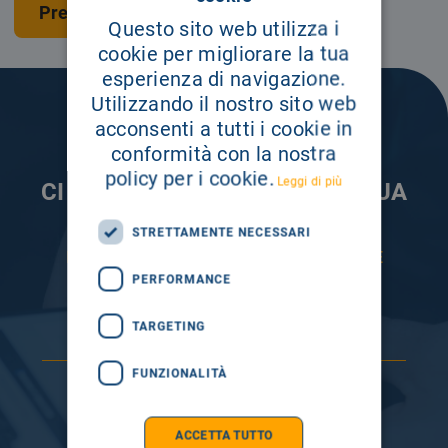
Prenota una visita
Questo sito web utilizza i
cookie per migliorare la tua
esperienza di navigazione.
Utilizzando il nostro sito web
acconsenti a tutti i cookie in
conformità con la nostra
policy per i cookie.
Leggi di più
CI PRENDIAMO CURA DELLA TUA
INFORMAZIONE
STRETTAMENTE NECESSARI
ISCRIVITI AI NOSTRI CANALI PER RESTARE
SEMPRE AGGIORNATO
PERFORMANCE
TARGETING
FUNZIONALITÀ
ACCETTA TUTTO