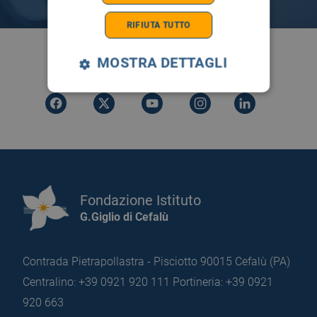
RIFIUTA TUTTO
SEGUICI SU
MOSTRA DETTAGLI
Fondazione Istituto
G.Giglio di Cefalù
Contrada Pietrapollastra - Pisciotto 90015 Cefalù (PA)
Centralino: +39 0921 920 111
Portineria: +39 0921
920 663