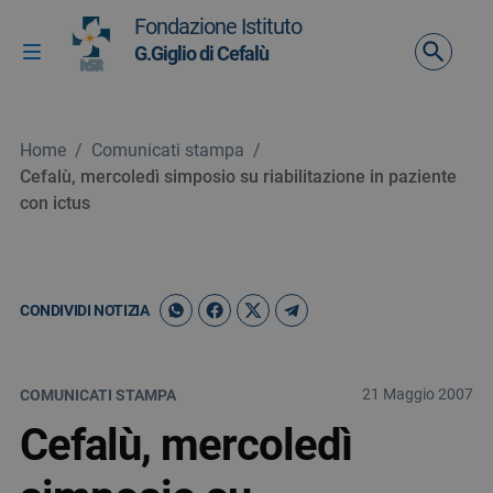
Vai ai contenuti
Fondazione Istituto
Vai al menu di navigazione
G.Giglio di Cefalù
Attiva / disattiva la navigazione
Vai al footer
Home
/
Comunicati stampa
/
Cefalù, mercoledì simposio su riabilitazione in paziente
con ictus
CONDIVIDI NOTIZIA
21 Maggio 2007
COMUNICATI STAMPA
Cefalù, mercoledì