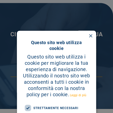
CI PRENDIAMO CURA DELLA TUA
×
INFORMAZIONE
Questo sito web utilizza
cookie
ISCRIVITI AI NOSTRI CANALI PER RESTARE
SEMPRE AGGIORNATO
Questo sito web utilizza i
cookie per migliorare la tua
esperienza di navigazione.
Utilizzando il nostro sito web
acconsenti a tutti i cookie in
conformità con la nostra
policy per i cookie.
Leggi di più
STRETTAMENTE NECESSARI