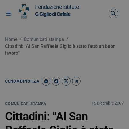
Vai ai contenuti
Fondazione Istituto
Vai al menu di navigazione
G.Giglio di Cefalù
Attiva / disattiva la navigazione
Vai al footer
Home
/
Comunicati stampa
/
Cittadini: “Al San Raffaele Giglio è stato fatto un buon
lavoro”
CONDIVIDI NOTIZIA
15 Dicembre 2007
COMUNICATI STAMPA
Cittadini: “Al San