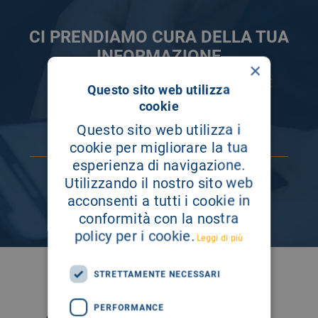
CI PRENDIAMO CURA DELLA TUA
INFORMAZIONE
×
ISCRIVITI AI NOSTRI CANALI PER RESTARE
Questo sito web utilizza
SEMPRE AGGIORNATO
cookie
Questo sito web utilizza i
cookie per migliorare la tua
esperienza di navigazione.
Utilizzando il nostro sito web
acconsenti a tutti i cookie in
conformità con la nostra
policy per i cookie.
Leggi di più
SEGUICI SU
STRETTAMENTE NECESSARI
PERFORMANCE