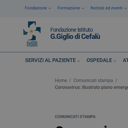
Vai ai contenuti
Fondazione
Formazione
Notizie ed eventi
Vai al menu di navigazione
Vai al footer
Fondazione Istituto
G.Giglio di Cefalù
SERVIZI AL PAZIENTE
OSPEDALE
A
Home
/
Comunicati stampa
/
Coronavirus: illustrato piano emerge
COMUNICATI STAMPA