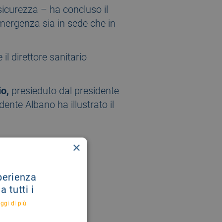
sicurezza – ha concluso il
emergenza sia in sede che in
 il direttore sanitario
io,
presieduto dal presidente
dente Albano ha illustrato il
×
sperienza
 tutti i
ggi di più