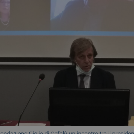
 Fondazione Giglio di Cefalù un incontro tra il presid