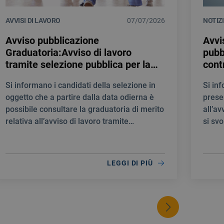
AVVISI DI LAVORO
07/07/2026
NOTIZ
Avviso pubblicazione
Avvi
Graduatoria:Avviso di lavoro
pubb
tramite selezione pubblica per la
cont
creazione di una Graduatoria di
prof
Si informano i candidati della selezione in
Si in
merito al fine di individuare
Medi
oggetto che a partire dalla data odierna è
prese
personale idoneo per la stipula di
E T
possibile consultare la graduatoria di merito
all’av
contratti a tempo determinato
NEU
relativa all’avviso di lavoro tramite
si svo
quale INFERMIERE
selezione pubblica per la creazione di una
10:00
Graduatoria di merito al fine di individuare
personale idoneo per la stipula di contratti a
LEGGI DI PIÙ
tempo determinato quale INFERMIERE.