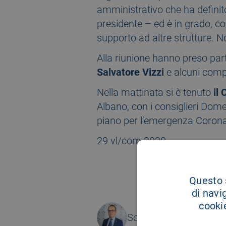
amministrativo che ha definit
presidente – ed è in grado, co
supporto ad altre strutture. No
Alla riunione hanno preso par
Salvatore Vizzi
e alcuni compon
Nella mattinata si è tenuto
il 
Albano, con i consiglieri Domen
piano per l’emergenza Coronavi
29 vl/com 2020
Questo s
di navi
cookie
Scritto da
Vincenzo L