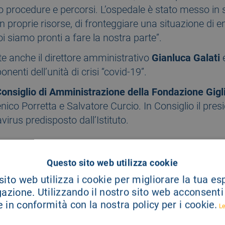
o procedure e percorsi. L’ospedale è stato messo in 
n proprie risorse, di fronteggiare una situazione di 
i siamo pronti a fare la nostra parte”.
te anche il direttore amministrativo
Gianluca Galati
e
enti dell’unità di crisi “covid-19”.
Consiglio di Amministrazione della Fondazione Gigl
ico Porretta e Salvatore Curcio. In Consiglio il presi
rus predisposto dall’Istituto.
Questo sito web utilizza cookie
ito web utilizza i cookie per migliorare la tua e
gazione. Utilizzando il nostro sito web acconsenti a
 in conformità con la nostra policy per i cookie.
Le
ombardo