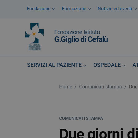
Vai ai contenuti
Fondazione
Formazione
Notizie ed eventi
Vai al menu di navigazione
Vai al footer
Fondazione Istituto
G.Giglio di Cefalù
SERVIZI AL PAZIENTE
OSPEDALE
A
Home
/
Comunicati stampa
/
Due 
COMUNICATI STAMPA
Due giorni di