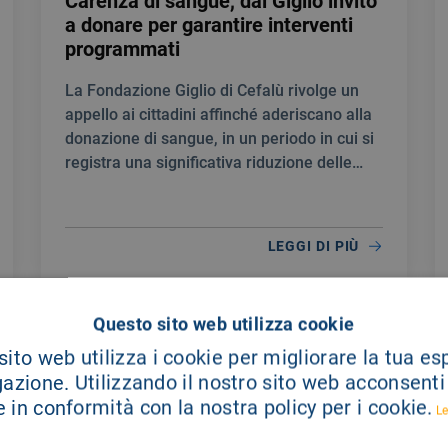
Carenza di sangue, dal Giglio invito
a donare per garantire interventi
programmati
La Fondazione Giglio di Cefalù rivolge un
appello ai cittadini affinché aderiscano alla
donazione di sangue, in un periodo in cui si
registra una significativa riduzione delle
scorte.
LEGGI DI PIÙ
Questo sito web utilizza cookie
ito web utilizza i cookie per migliorare la tua e
gazione. Utilizzando il nostro sito web acconsenti a
 in conformità con la nostra policy per i cookie.
Le