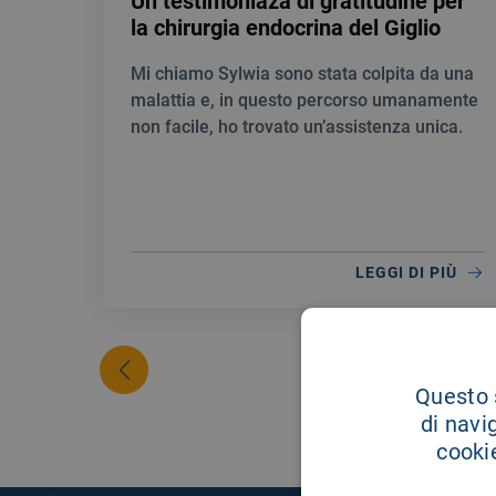
Un testimoniaza di gratitudine per
la chirurgia endocrina del Giglio
Mi chiamo Sylwia sono stata colpita da una
malattia e, in questo percorso umanamente
non facile, ho trovato un’assistenza unica.
LEGGI DI PIÙ
Questo s
di navi
cookie